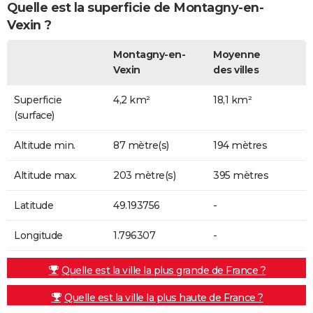
Quelle est la superficie de Montagny-en-
Vexin ?
Montagny-en-
Moyenne
Vexin
des villes
Superficie
4,2 km²
18,1 km²
(surface)
Altitude min.
87 mètre(s)
194 mètres
Altitude max.
203 mètre(s)
395 mètres
Latitude
49.193756
-
Longitude
1.796307
-
Quelle est la ville la plus grande de France ?
Quelle est la ville la plus haute de France ?