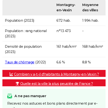
Montagny-
Moyenne
en-Vexin
des villes
Population (2023)
672 hab.
1 994 hab.
Population : rang national
n°13 473
-
(2023)
Densité de population
161 hab/km²
168 hab/km²
(2023)
Taux de chômage
(2022)
6,6 %
8,8 %
Combien y a-t-il d'habitants à Montagny-en-Vexin ?
Quelle est la ville la plus peuplée de France ?
A ne pas manquer
Recevez nos astuces et bons plans directement par e-