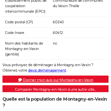
Etablissement public de
Communauté de communes
coopération
du Vexin-Thelle
intercommunale (EPCI)
Code postal (CP)
60240
Code Insee
60412
Nom des habitants de
nc
Montagny-en-Vexin
(gentilé)
Vous prévoyez de déménager à Montagny-en-Vexin ?
Obtenez votre
devis déménagement
.
Donner mon avis sur Montagny-en-Vexin
Comparer Montagny-en-Vexin à une autre ville...
Quelle est la population de Montagny-en-Vexin
?