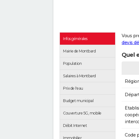
Vous pr
Infos générales
devis 
Mairie de Montbard
Quel e
Population
Salaires à Montbard
Régio
Prix de l'eau
Dépar
Budget municipal
Etabli
Couverture 5G, mobile
coopér
inter
Débit Internet
Code p
Immobilier