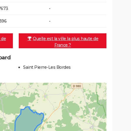
7673
-
396
-
e de
Quelle est la ville la plus haute de
France ?
bard
Saint Pierre-Les Bordes