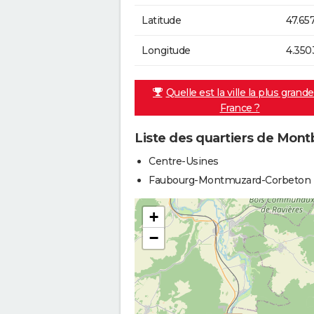
Latitude
47.65
Longitude
4.350
Quelle est la ville la plus grand
France ?
Liste des quartiers de Mont
Centre-Usines
Faubourg-Montmuzard-Corbeton
+
−