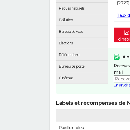
(2023)
Risques naturels
Taux 
Pollution
Bureau de vote
d'hab
Elections
Référendum
A n
Recevez
Bureau de poste
mail.
Cinémas
En savoir 
Labels et récompenses de 
Pavillon bleu