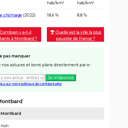
hab/km²
hab/km²
de chômage
(2022)
18,6 %
8,8 %
Combien y a-t-il
Quelle est la ville la plus
itants à Montbard ?
peuplée de France ?
e pas manquer
 nos astuces et bons plans directement par e-
Je m'abonne
plus sur notre politique de confidentialité
Montbard
Montbard
non