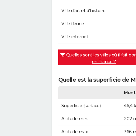
Ville d'art et d'histoire
Ville fleurie
Ville internet
Quelles sont les villes où il fait bo
en France ?
Quelle est la superficie de 
Mont
Superficie (surface)
46,4 
Altitude min.
202 m
Altitude max.
366 m