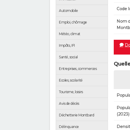
Code 
Automobile
Nom de
Emploi, chômage
Montba
Météo, climat
Do
Impôts, IFI
Santé, social
Quelle
Entreprises, commerces
Ecoles, scolarité
Tourisme, loisirs
Popula
Avis de décès
Popula
(2023)
Déchetterie Montbard
Densit
Délinquance