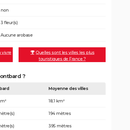
non
3 fleur(s)
Aucune arobase
n vivre
Quelles sont les villes les plus
touristiques de France ?
Montbard ?
bard
Moyenne des villes
km²
18,1 km²
ètre(s)
194 mètres
ètre(s)
395 mètres