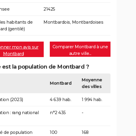
Insee
21425
s habitants de
Montbardois, Montbardoises
rd (gentilé)
Comparer Montbard à une
nner mon avis sur
autre ville...
Montbard
 est la population de Montbard ?
Moyenne
Montbard
des villes
tion (2023)
4 639 hab.
1 994 hab.
tion : rang national
n°2 435
-
é de population
100
168