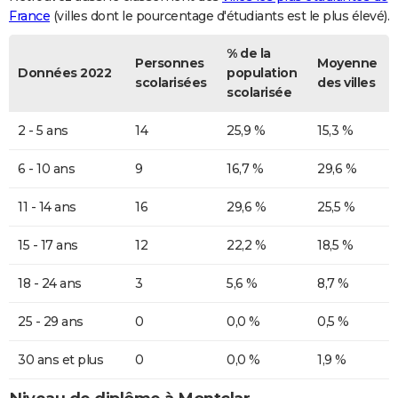
France
(villes dont le pourcentage d'étudiants est le plus élevé).
% de la
Personnes
Moyenne
Données 2022
population
scolarisées
des villes
scolarisée
2 - 5 ans
14
25,9 %
15,3 %
6 - 10 ans
9
16,7 %
29,6 %
11 - 14 ans
16
29,6 %
25,5 %
15 - 17 ans
12
22,2 %
18,5 %
18 - 24 ans
3
5,6 %
8,7 %
25 - 29 ans
0
0,0 %
0,5 %
30 ans et plus
0
0,0 %
1,9 %