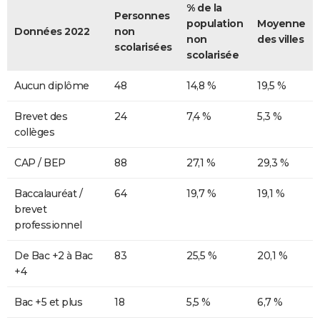
% de la
Personnes
population
Moyenne
Données 2022
non
non
des villes
scolarisées
scolarisée
Aucun diplôme
48
14,8 %
19,5 %
Brevet des
24
7,4 %
5,3 %
collèges
CAP / BEP
88
27,1 %
29,3 %
Baccalauréat /
64
19,7 %
19,1 %
brevet
professionnel
De Bac +2 à Bac
83
25,5 %
20,1 %
+4
Bac +5 et plus
18
5,5 %
6,7 %