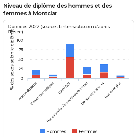
Niveau de diplôme des hommes et des
femmes à Montclar
Données 2022 (source : Linternaute.com d'après
% des sexes selon le diplôme
l'Insee)
100
75
50
25
0
Aucun diplôme
Baccalauréat / brevet professionnel
CAP / BEP
Bac +5 et plus
Brevet des collèges
De Bac +2 à Bac +4
Hommes
Femmes