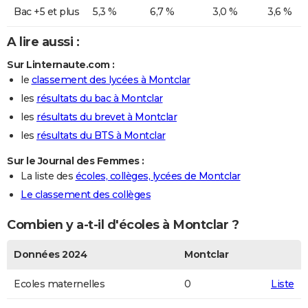
Bac +5 et plus
5,3 %
6,7 %
3,0 %
3,6 %
A lire aussi :
Sur Linternaute.com :
le
classement des lycées à Montclar
les
résultats du bac à Montclar
les
résultats du brevet à Montclar
les
résultats du BTS à Montclar
Sur le Journal des Femmes :
La liste des
écoles, collèges, lycées de Montclar
Le classement des collèges
Combien y a-t-il d'écoles à Montclar ?
Données 2024
Montclar
Ecoles maternelles
0
Liste