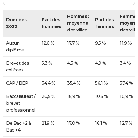
Hommes :
Femmes
Données
Part des
Part des
moyenne
moyenn
2022
hommes
femmes
des villes
des ville
Aucun
12,6 %
17,7 %
9,5 %
11,9 %
diplôme
Brevet des
5,3 %
4,3 %
4,9 %
3,4 %
collèges
CAP / BEP
34,4 %
35,4 %
56,1 %
57,4 %
Baccalauréat /
20,5 %
18,9 %
10,5 %
10,9 %
brevet
professionnel
De Bac +2 à
21,9 %
17,0 %
16,1 %
12,7 %
Bac +4