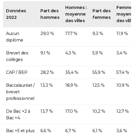
Hommes :
Femmes
Données
Part des
Part des
moyenne
moyenn
2022
hommes
femmes
des villes
des ville
Aucun
29,0 %
17,7 %
9,3 %
11,9 %
diplôme
Brevet des
9,1 %
4,3 %
5,9 %
3,4 %
collèges
CAP / BEP
28,2 %
35,4 %
55,9 %
57,4 %
Baccalauréat /
13,3 %
18,9 %
12,5 %
10,9 %
brevet
professionnel
De Bac +2 à
13,7 %
17,0 %
10,2 %
12,7 %
Bac +4
Bac +5 et plus
6,6 %
6,7 %
6,1 %
3,6 %