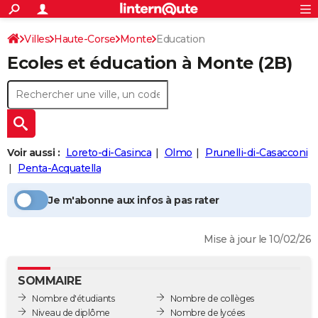
ACTUALITÉS
Connexion
S'inscrire
Villes
Haute-Corse
Monte
Education
Rechercher
Société
Education
Villes
Politique
Faits Divers
Monde
+
SPORT
Ecoles et éducation à
Monte
(2B)
Football
Cyclisme
Forum
Coupe du monde 2026
Tennis
Rugby
CULTURE
TNT
Cinéma
Musique
Programme TV
Streaming
Sorties cinéma
+
FINANCE
Impôts
Immobilier
Banque
Crédit
Retraite
Epargne
Risques naturels par ville
Assurance
AUTO
Voir aussi :
Loreto-di-Casinca
Olmo
Prunelli-di-Casacconi
Réserver un essai
Berlines
Forum auto
Essais
Citadines
SUV
+
HIGH-TECH
Penta-Acquatella
Meilleur smartphone
Ordinateurs
Guide high-tech
Mobiles
Internet
Jeux vidéo
+
BRICOLAGE
Je m'abonne aux infos à pas rater
Aménagement intérieur
Cuisine
Jardinage
+
Forum
Extérieur
Salle de bains
Rangement
WEEK-END
Mise à jour le 10/02/26
Escapades
Expositions
Week-end nature
Guides de France
Patrimoine
Musées
+
LIFESTYLE
Bien-être
Mode
+
Art de vivre
Loisirs
Modes de vie
SANTE
SOMMAIRE
Nombre d'étudiants
Nombre de collèges
Guide de la santé
Médicaments
+
Alimentation
Maladies
Sommeil
VOYAGE
Niveau de diplôme
Nombre de lycées