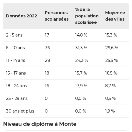
% de la
Personnes
Moyenne
Données 2022
population
scolarisées
des villes
scolarisée
2 - 5 ans
17
14,8 %
15,3 %
6 - 10 ans
36
31,3 %
29,6 %
11 - 14 ans
28
24,3 %
25,5 %
15 - 17 ans
18
15,7 %
18,5 %
18 - 24 ans
16
13,9 %
8,7 %
25 - 29 ans
0
0,0 %
0,5 %
30 ans et plus
0
0,0 %
1,9 %
Niveau de diplôme à Monte