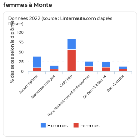
femmes à Monte
Données 2022 (source : Linternaute.com d'après
% des sexes selon le diplôme
l'Insee)
100
75
50
25
0
Aucun diplôme
Baccalauréat / brevet professionnel
CAP / BEP
Bac +5 et plus
Brevet des collèges
De Bac +2 à Bac +4
Hommes
Femmes