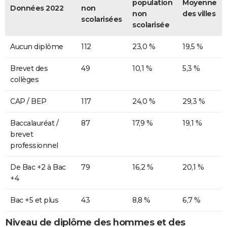
population
Moyenne
Données 2022
non
non
des villes
scolarisées
scolarisée
Aucun diplôme
112
23,0 %
19,5 %
Brevet des
49
10,1 %
5,3 %
collèges
CAP / BEP
117
24,0 %
29,3 %
Baccalauréat /
87
17,9 %
19,1 %
brevet
professionnel
De Bac +2 à Bac
79
16,2 %
20,1 %
+4
Bac +5 et plus
43
8,8 %
6,7 %
Niveau de diplôme des hommes et des