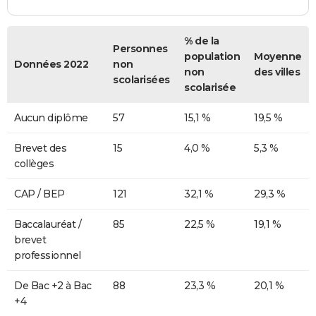
% de la
Personnes
population
Moyenne
Données 2022
non
non
des villes
scolarisées
scolarisée
Aucun diplôme
57
15,1 %
19,5 %
Brevet des
15
4,0 %
5,3 %
collèges
CAP / BEP
121
32,1 %
29,3 %
Baccalauréat /
85
22,5 %
19,1 %
brevet
professionnel
De Bac +2 à Bac
88
23,3 %
20,1 %
+4