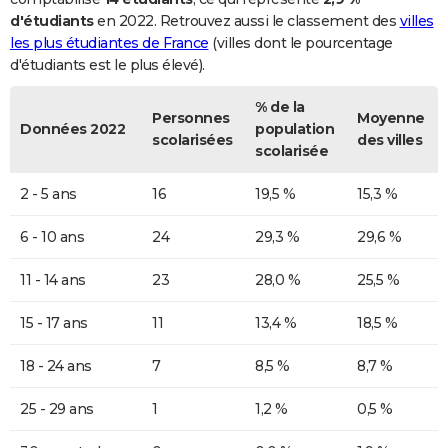
d'étudiants
en 2022. Retrouvez aussi le classement des
villes
les plus étudiantes de France
(villes dont le pourcentage
d'étudiants est le plus élevé).
% de la
Personnes
Moyenne
Données 2022
population
scolarisées
des villes
scolarisée
2 - 5 ans
16
19,5 %
15,3 %
6 - 10 ans
24
29,3 %
29,6 %
11 - 14 ans
23
28,0 %
25,5 %
15 - 17 ans
11
13,4 %
18,5 %
18 - 24 ans
7
8,5 %
8,7 %
25 - 29 ans
1
1,2 %
0,5 %