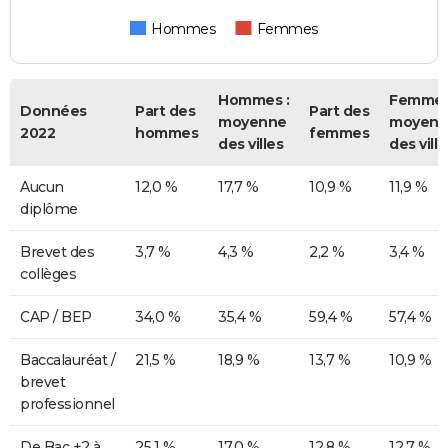
Hommes
Femmes
Hommes :
Femmes
Données
Part des
Part des
moyenne
moyenn
2022
hommes
femmes
des villes
des ville
Aucun
12,0 %
17,7 %
10,9 %
11,9 %
diplôme
Brevet des
3,7 %
4,3 %
2,2 %
3,4 %
collèges
CAP / BEP
34,0 %
35,4 %
59,4 %
57,4 %
Baccalauréat /
21,5 %
18,9 %
13,7 %
10,9 %
brevet
professionnel
De Bac +2 à
25,1 %
17,0 %
12,8 %
12,7 %