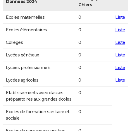
Données 2024
Chiers
Ecoles maternelles
0
Liste
Ecoles élémentaires
0
Liste
Collèges
0
Liste
Lycées généraux
0
Liste
Lycées professionnels
0
Liste
Lycées agricoles
0
Liste
Etablissements avec classes
0
préparatoires aux grandes écoles
Ecoles de formation sanitaire et
0
sociale
Ecoles de commerce, gestion,
0