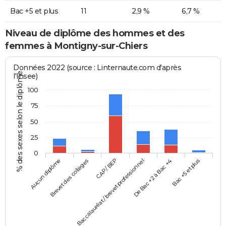
Bac +5 et plus
11
2,9 %
6,7 %
Niveau de diplôme des hommes et des
femmes à Montigny-sur-Chiers
Données 2022 (source : Linternaute.com d'après
% des sexes selon le diplôme
l'Insee)
100
75
50
25
0
Aucun diplôme
Baccalauréat / brevet professionnel
CAP / BEP
Bac +5 et plus
Brevet des collèges
De Bac +2 à Bac +4