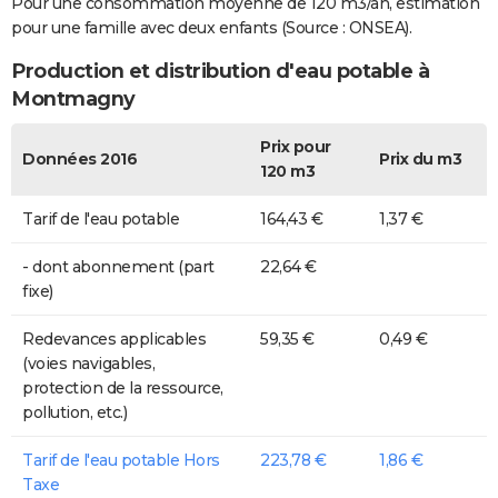
Pour une consommation moyenne de 120 m3/an, estimation
pour une famille avec deux enfants (Source : ONSEA).
Production et distribution d'eau potable à
Montmagny
Prix pour
Données 2016
Prix du m3
120 m3
Tarif de l'eau potable
164,43 €
1,37 €
- dont abonnement (part
22,64 €
fixe)
Redevances applicables
59,35 €
0,49 €
(voies navigables,
protection de la ressource,
pollution, etc.)
Tarif de l'eau potable Hors
223,78 €
1,86 €
Taxe