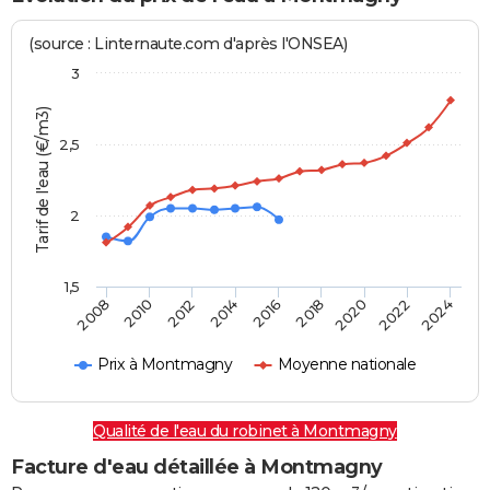
(source : Linternaute.com d'après l'ONSEA)
3
Tarif de l'eau (€/m3)
2,5
2
1,5
2016
2014
2024
2012
2022
2010
2020
2008
2018
Prix à Montmagny
Moyenne nationale
Qualité de l'eau du robinet à Montmagny
Facture d'eau détaillée à Montmagny