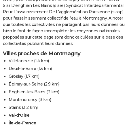
Siar D'enghien Les Bains (siare), Syndicat Interdépartemental
Pour L'assainissement De L'agglomération Parisienne (siaap)
pour l'assainissement collectif de l'eau à Montmagny. A noter
que toutes les collectivités ne partagent pas leurs données ou
bien le font de façon incomplète : les moyennes nationales
proposées sur cette page sont donc calculées sur la base des
collectivités publiant leurs données.
Villes proches de Montmagny
Villetaneuse
(1.4 km)
Deuil-la-Barre
(1.5 km)
Groslay
(1.7 km)
Épinay-sur-Seine
(2.9 km)
Enghien-les-Bains
(3 km)
Montmorency
(3 km)
Stains
(3.2 km)
Val-d'Oise
Île-de-France