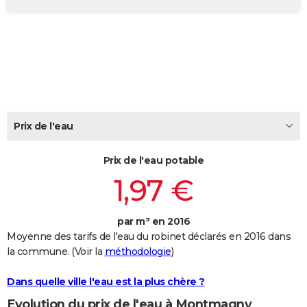
City break
Voyage de noces
Climat
Destinations
Voyage nature
Forum
+
PHOTO
GUIDES D'ACHAT
BONS PLANS
CARTE DE VOEUX
Carte Bonne année
Carte Pâques
Carte de Noël
Carte Saint-Valentin
Carte d'anniversaire
Prix de l'eau
DICTIONNAIRE
Biographies
Expressions
Dictionnaire
Citations
Proverbes
PROGRAMME TV
Prix de l'eau potable
1,97 €
COPAINS D'AVANT
Se connecter
Collèges
Universités
Service militaire
S'inscrire
Lycées
Primaires
Entreprises
Avis de recherche
AVIS DE DÉCÈS
par m³ en 2016
Moyenne des tarifs de l'eau du robinet déclarés en 2016 dans
FORUM
la commune. (Voir la
méthodologie
)
Lifestyle
Sport
Television
Cinema
Bricolage
Culture
Auto
Voyage
Dans quelle ville l'eau est la plus chère ?
Evolution du prix de l'eau à Montmagny