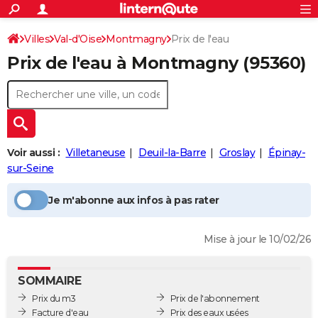
ACTUALITÉS
Connexion
S'inscrire
Villes
Val-d'Oise
Montmagny
Prix de l'eau
Rechercher
Société
Education
Villes
Politique
Faits Divers
Monde
+
SPORT
Prix de l'eau à
Montmagny
(95360)
Football
Cyclisme
Forum
Coupe du monde 2026
Tennis
Rugby
CULTURE
TNT
Cinéma
Musique
Programme TV
Streaming
Sorties cinéma
+
FINANCE
Impôts
Immobilier
Banque
Crédit
Retraite
Epargne
Risques naturels par ville
Assurance
AUTO
Voir aussi :
Villetaneuse
Deuil-la-Barre
Groslay
Épinay-
Réserver un essai
Berlines
Forum auto
Essais
Citadines
SUV
+
HIGH-TECH
sur-Seine
Meilleur smartphone
Ordinateurs
Guide high-tech
Mobiles
Internet
Jeux vidéo
+
BRICOLAGE
Je m'abonne aux infos à pas rater
Aménagement intérieur
Cuisine
Jardinage
+
Forum
Extérieur
Salle de bains
Rangement
WEEK-END
Mise à jour le 10/02/26
Escapades
Expositions
Week-end nature
Guides de France
Patrimoine
Musées
+
LIFESTYLE
Bien-être
Mode
+
Art de vivre
Loisirs
Modes de vie
SANTE
SOMMAIRE
Prix du m3
Prix de l'abonnement
Guide de la santé
Médicaments
+
Alimentation
Maladies
Sommeil
VOYAGE
Facture d'eau
Prix des eaux usées