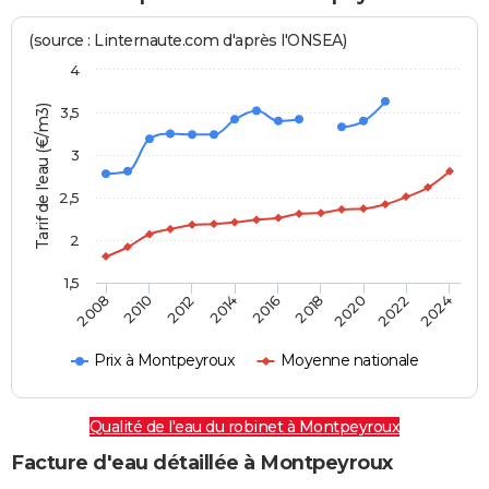
(source : Linternaute.com d'après l'ONSEA)
4
Tarif de l'eau (€/m3)
3,5
3
2,5
2
1,5
2016
2014
2024
2012
2022
2010
2020
2008
2018
Prix à Montpeyroux
Moyenne nationale
Qualité de l'eau du robinet à Montpeyroux
Facture d'eau détaillée à Montpeyroux