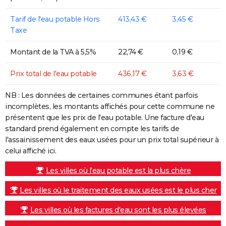
Tarif de l'eau potable Hors
413,43 €
3,45 €
Taxe
Montant de la TVA à 5,5%
22,74 €
0,19 €
Prix total de l'eau potable
436,17 €
3,63 €
NB : Les données de certaines communes étant parfois
incomplètes, les montants affichés pour cette commune ne
présentent que les prix de l'eau potable. Une facture d'eau
standard prend également en compte les tarifs de
l'assainissement des eaux usées pour un prix total supérieur à
celui affiché ici.
Les villes où l'eau potable est la plus chère
Les villes où le traitement des eaux usées est le plus cher
Les villes où les factures d'eau sont les plus élevées