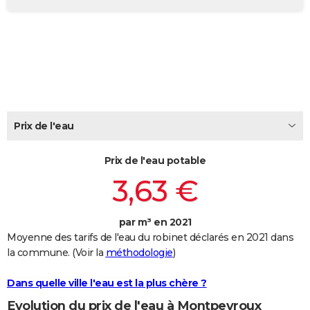
City break
Voyage de noces
Climat
Destinations
Voyage nature
Forum
+
PHOTO
GUIDES D'ACHAT
BONS PLANS
CARTE DE VOEUX
Prix de l'eau
Carte Bonne année
Carte Pâques
Carte de Noël
Carte Saint-Valentin
Carte d'anniversaire
DICTIONNAIRE
Biographies
Expressions
Dictionnaire
Citations
Proverbes
PROGRAMME TV
Prix de l'eau potable
3,63 €
COPAINS D'AVANT
Se connecter
Collèges
Universités
Service militaire
S'inscrire
Lycées
Primaires
Entreprises
Avis de recherche
AVIS DE DÉCÈS
par m³ en 2021
Moyenne des tarifs de l'eau du robinet déclarés en 2021 dans
FORUM
la commune. (Voir la
méthodologie
)
Lifestyle
Sport
Television
Cinema
Bricolage
Culture
Auto
Voyage
Dans quelle ville l'eau est la plus chère ?
Evolution du prix de l'eau à Montpeyroux