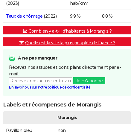
(2023)
hab/km²
Taux de chômage
(2022)
9,9 %
8,8 %
Combien y a-t-il d'habitants à Morangis ?
Quelle est la ville la plus peuplée de France ?
A ne pas manquer
Recevez nos astuces et bons plans directement par e-
mail.
Je m'abonne
En savoir plus sur notre politique de confidentialité
Labels et récompenses de Morangis
Morangis
Pavillon bleu
non