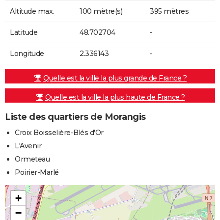
Altitude max.
100 mètre(s)
395 mètres
Latitude
48.702704
-
Longitude
2.336143
-
Quelle est la ville la plus grande de France ?
Quelle est la ville la plus haute de France ?
Liste des quartiers de Morangis
Croix Boisselière-Blés d'Or
L'Avenir
Ormeteau
Poirier-Marlé
+
−