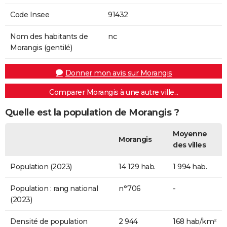
Code Insee
91432
Nom des habitants de
nc
Morangis (gentilé)
Donner mon avis sur Morangis
Comparer Morangis à une autre ville...
Quelle est la population de Morangis ?
Moyenne
Morangis
des villes
Population (2023)
14 129 hab.
1 994 hab.
Population : rang national
n°706
-
(2023)
Densité de population
2 944
168 hab/km²