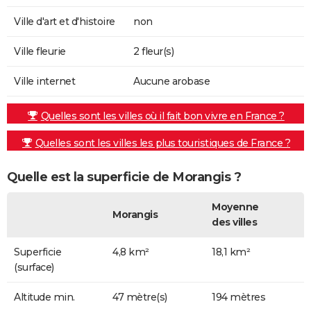
Ville d'art et d'histoire
non
Ville fleurie
2 fleur(s)
Ville internet
Aucune arobase
Quelles sont les villes où il fait bon vivre en France ?
Quelles sont les villes les plus touristiques de France ?
Quelle est la superficie de Morangis ?
Moyenne
Morangis
des villes
Superficie
4,8 km²
18,1 km²
(surface)
Altitude min.
47 mètre(s)
194 mètres