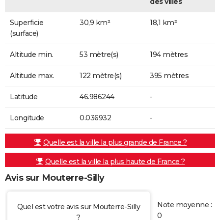
des villes
Superficie
30,9 km²
18,1 km²
(surface)
Altitude min.
53 mètre(s)
194 mètres
Altitude max.
122 mètre(s)
395 mètres
Latitude
46.986244
-
Longitude
0.036932
-
Quelle est la ville la plus grande de France ?
Quelle est la ville la plus haute de France ?
Avis sur Mouterre-Silly
Note moyenne :
Quel est votre avis sur Mouterre-Silly
0
?