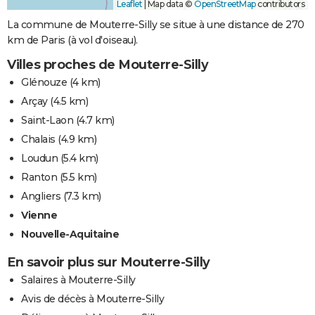
Leaflet
|
Map data ©
OpenStreetMap
contributors
La commune de Mouterre-Silly se situe à une distance de 270
km de Paris (à vol d'oiseau).
Villes proches de Mouterre-Silly
Glénouze
(4 km)
Arçay
(4.5 km)
Saint-Laon
(4.7 km)
Chalais
(4.9 km)
Loudun
(5.4 km)
Ranton
(5.5 km)
Angliers
(7.3 km)
Vienne
Nouvelle-Aquitaine
En savoir plus sur Mouterre-Silly
Salaires à Mouterre-Silly
Avis de décès à Mouterre-Silly