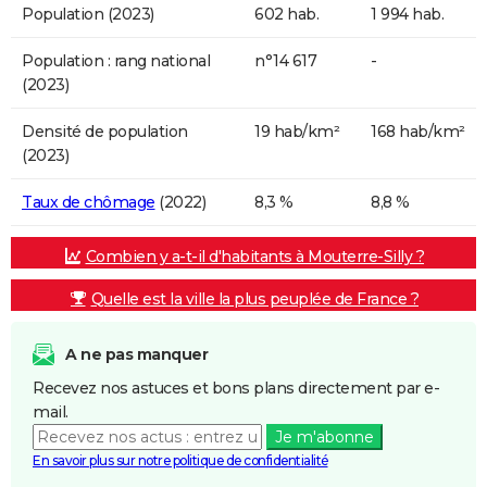
Population (2023)
602 hab.
1 994 hab.
Population : rang national
n°14 617
-
(2023)
Densité de population
19 hab/km²
168 hab/km²
(2023)
Taux de chômage
(2022)
8,3 %
8,8 %
Combien y a-t-il d'habitants à Mouterre-Silly ?
Quelle est la ville la plus peuplée de France ?
A ne pas manquer
Recevez nos astuces et bons plans directement par e-
mail.
Je m'abonne
En savoir plus sur notre politique de confidentialité