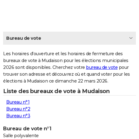
City break
Voyage de noces
Climat
Destinations
Voyage nature
Forum
+
PHOTO
GUIDES D'ACHAT
BONS PLANS
Bureau de vote
CARTE DE VOEUX
Les horaires d'ouverture et les horaires de fermeture des
Carte Bonne année
Carte Pâques
Carte de Noël
Carte Saint-Valentin
Carte d'anniversaire
DICTIONNAIRE
bureaux de vote à Mudaison pour les élections municipales
2026 sont disponibles. Cherchez votre
bureau de vote
pour
Biographies
Expressions
Dictionnaire
Citations
Proverbes
PROGRAMME TV
trouver son adresse et découvrez où et quand voter pour les
élections à Mudaison ce dimanche 22 mars 2026.
COPAINS D'AVANT
Liste des bureaux de vote à Mudaison
Se connecter
Collèges
Universités
Service militaire
S'inscrire
Lycées
Primaires
Entreprises
Avis de recherche
AVIS DE DÉCÈS
Bureau n°1
FORUM
Bureau n°2
Bureau n°3
Lifestyle
Sport
Television
Cinema
Bricolage
Culture
Auto
Voyage
Bureau de vote n°1
Salle polyvalente