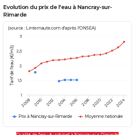
Evolution du prix de l'eau à Nancray-sur-
Rimarde
(source : Linternaute.com d'après l'ONSEA)
3
Tarif de l'eau (€/m3)
2,5
2
1,5
1
2016
2014
2024
2012
2022
2010
2020
2008
2018
Prix à Nancray-sur-Rimarde
Moyenne nationale
Qualité de l'eau du robinet à Nancray-sur-Rimarde