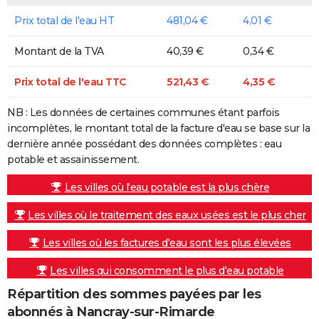
Prix total de l'eau HT
481,04 €
4,01 €
Montant de la TVA
40,39 €
0,34 €
Prix total de l'eau TTC
521,43 €
4,35 €
NB : Les données de certaines communes étant parfois
incomplètes, le montant total de la facture d'eau se base sur la
dernière année possédant des données complètes : eau
potable et assainissement.
Les villes où l'eau potable est la plus chère
Les villes où le traitement des eaux usées est le plus cher
Les villes où les factures d'eau sont les plus élevées
Les villes qui consomment le plus d'eau potable
Répartition des sommes payées par les
abonnés à Nancray-sur-Rimarde