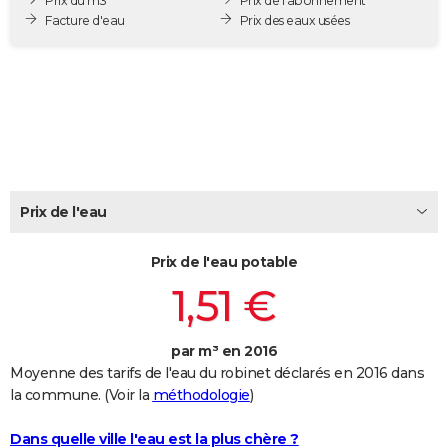
Prix du m3
Prix de l'abonnement
City break
Voyage de noces
Climat
Destinations
Voyage nature
Forum
+
Facture d'eau
Prix des eaux usées
PHOTO
GUIDES D'ACHAT
BONS PLANS
CARTE DE VOEUX
Carte Bonne année
Carte Pâques
Carte de Noël
Carte Saint-Valentin
Carte d'anniversaire
DICTIONNAIRE
Prix de l'eau
Biographies
Expressions
Dictionnaire
Citations
Proverbes
PROGRAMME TV
Prix de l'eau potable
COPAINS D'AVANT
1,51 €
Se connecter
Collèges
Universités
Service militaire
S'inscrire
Lycées
Primaires
Entreprises
Avis de recherche
AVIS DE DÉCÈS
FORUM
par m³ en 2016
Moyenne des tarifs de l'eau du robinet déclarés en 2016 dans
Lifestyle
Sport
Television
Cinema
Bricolage
Culture
Auto
Voyage
la commune. (Voir la
méthodologie
)
Dans quelle ville l'eau est la plus chère ?