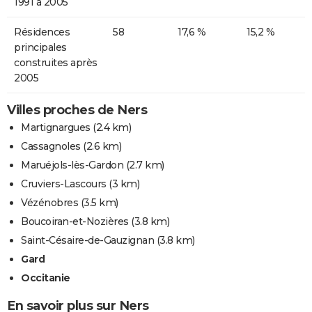
1991 à 2005
Résidences
58
17,6 %
15,2 %
principales
construites après
2005
Villes proches de Ners
Martignargues
(2.4 km)
Cassagnoles
(2.6 km)
Maruéjols-lès-Gardon
(2.7 km)
Cruviers-Lascours
(3 km)
Vézénobres
(3.5 km)
Boucoiran-et-Nozières
(3.8 km)
Saint-Césaire-de-Gauzignan
(3.8 km)
Gard
Occitanie
En savoir plus sur Ners