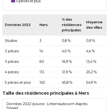
5 pièces et plus
% des
Moyenne
Données 2022
Ners
résidences
des villes
principales
Studios
3
0,8 %
0,9 %
2 pièces
14
4,0 %
4,4 %
3 pièces
60
16,9 %
13,4 %
4 pièces
113
31,9 %
25,2 %
5 pièces et plus
162
45,8 %
54,9 %
Taille des résidences principales à Ners
Données 2022 (source : Linternaute.com d'après
l'Insee)