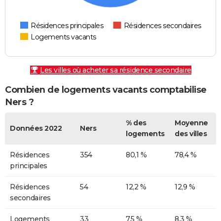
Résidences principales
Résidences secondaires
Logements vacants
Les villes où acheter sa résidence secondaire
Combien de logements vacants comptabilise
Ners ?
% des
Moyenne
Données 2022
Ners
logements
des villes
Résidences
354
80,1 %
78,4 %
principales
Résidences
54
12,2 %
12,9 %
secondaires
Logements
33
7,5 %
8,3 %