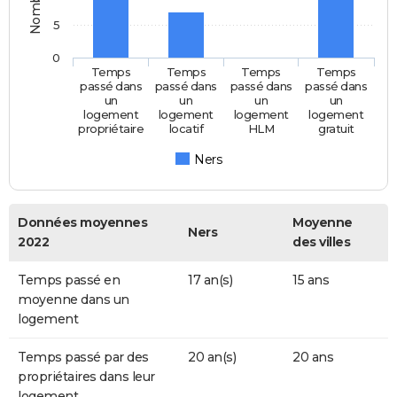
5
0
Temps
Temps
Temps
Temps
passé dans
passé dans
passé dans
passé dans
un
un
un
un
logement
logement
logement
logement
propriétaire
locatif
HLM
gratuit
Ners
Données moyennes
Moyenne
Ners
2022
des villes
Temps passé en
17 an(s)
15 ans
moyenne dans un
logement
Temps passé par des
20 an(s)
20 ans
propriétaires dans leur
logement