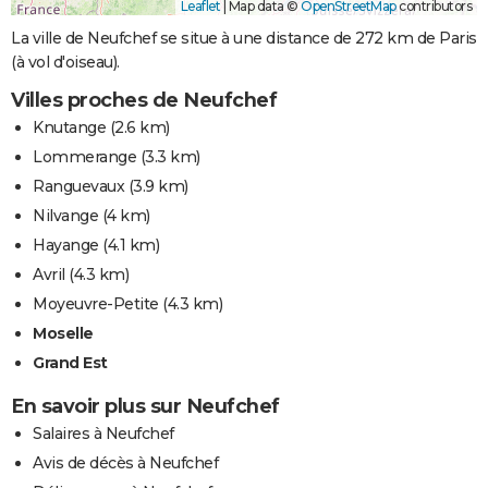
Leaflet
|
Map data ©
OpenStreetMap
contributors
La ville de Neufchef se situe à une distance de 272 km de Paris
(à vol d'oiseau).
Villes proches de Neufchef
Knutange
(2.6 km)
Lommerange
(3.3 km)
Ranguevaux
(3.9 km)
Nilvange
(4 km)
Hayange
(4.1 km)
Avril
(4.3 km)
Moyeuvre-Petite
(4.3 km)
Moselle
Grand Est
En savoir plus sur Neufchef
Salaires à Neufchef
Avis de décès à Neufchef