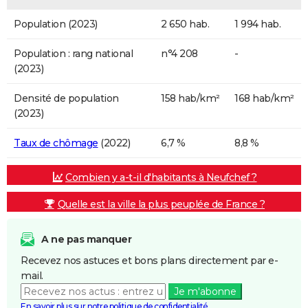
Population (2023)
2 650 hab.
1 994 hab.
Population : rang national
n°4 208
-
(2023)
Densité de population
158 hab/km²
168 hab/km²
(2023)
Taux de chômage
(2022)
6,7 %
8,8 %
Combien y a-t-il d'habitants à Neufchef ?
Quelle est la ville la plus peuplée de France ?
A ne pas manquer
Recevez nos astuces et bons plans directement par e-
mail.
Je m'abonne
En savoir plus sur notre politique de confidentialité