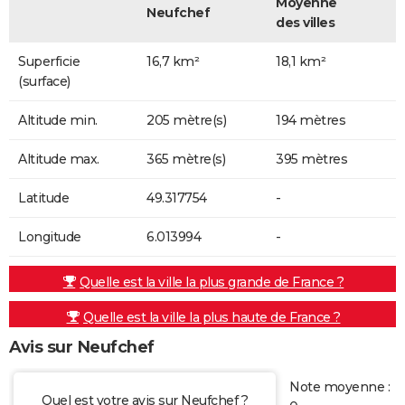
Moyenne
Neufchef
des villes
Superficie
16,7 km²
18,1 km²
(surface)
Altitude min.
205 mètre(s)
194 mètres
Altitude max.
365 mètre(s)
395 mètres
Latitude
49.317754
-
Longitude
6.013994
-
Quelle est la ville la plus grande de France ?
Quelle est la ville la plus haute de France ?
Avis sur Neufchef
Note moyenne :
Quel est votre avis sur Neufchef ?