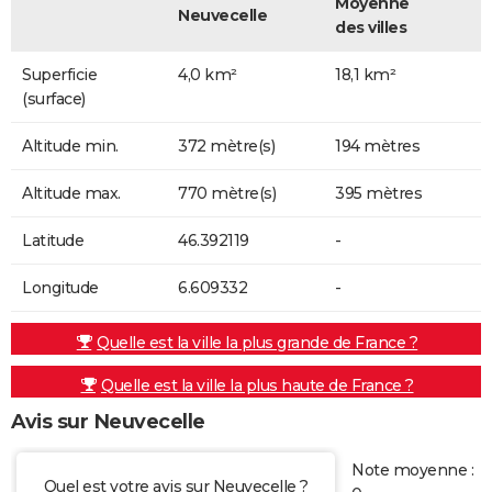
Moyenne
Neuvecelle
des villes
Superficie
4,0 km²
18,1 km²
(surface)
Altitude min.
372 mètre(s)
194 mètres
Altitude max.
770 mètre(s)
395 mètres
Latitude
46.392119
-
Longitude
6.609332
-
Quelle est la ville la plus grande de France ?
Quelle est la ville la plus haute de France ?
Avis sur Neuvecelle
Note moyenne :
Quel est votre avis sur Neuvecelle ?