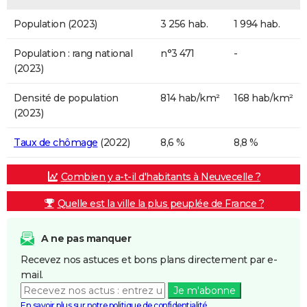
Population (2023)
3 256 hab.
1 994 hab.
Population : rang national
n°3 471
-
(2023)
Densité de population
814 hab/km²
168 hab/km²
(2023)
Taux de chômage
(2022)
8,6 %
8,8 %
Combien y a-t-il d'habitants à Neuvecelle ?
Quelle est la ville la plus peuplée de France ?
A ne pas manquer
Recevez nos astuces et bons plans directement par e-
mail.
Je m'abonne
En savoir plus sur notre politique de confidentialité