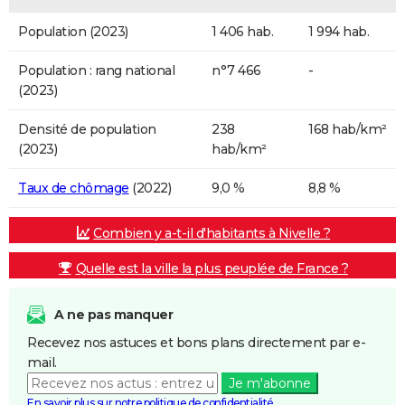
Population (2023)
1 406 hab.
1 994 hab.
Population : rang national
n°7 466
-
(2023)
Densité de population
238
168 hab/km²
(2023)
hab/km²
Taux de chômage
(2022)
9,0 %
8,8 %
Combien y a-t-il d'habitants à Nivelle ?
Quelle est la ville la plus peuplée de France ?
A ne pas manquer
Recevez nos astuces et bons plans directement par e-
mail.
Je m'abonne
En savoir plus sur notre politique de confidentialité