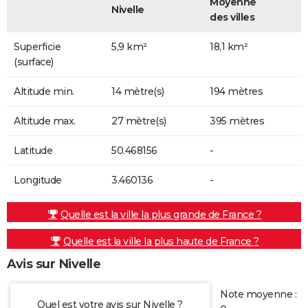
Moyenne
Nivelle
des villes
Superficie
5,9 km²
18,1 km²
(surface)
Altitude min.
14 mètre(s)
194 mètres
Altitude max.
27 mètre(s)
395 mètres
Latitude
50.468156
-
Longitude
3.460136
-
Quelle est la ville la plus grande de France ?
Quelle est la ville la plus haute de France ?
Avis sur Nivelle
Note moyenne :
Quel est votre avis sur Nivelle ?