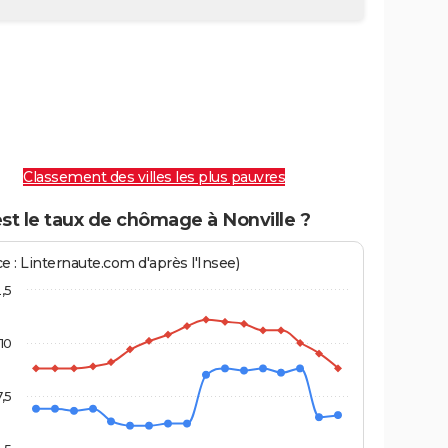
Classement des villes les plus pauvres
st le taux de chômage à Nonville ?
e : Linternaute.com d'après l'Insee)
2,5
10
7,5