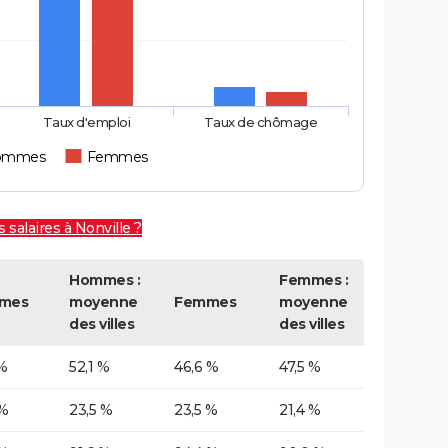
Taux d'emploi
Taux de chômage
ommes
Femmes
 salaires à Nonville ?
Hommes :
Femmes :
mes
moyenne
Femmes
moyenne
des villes
des villes
%
52,1 %
46,6 %
47,5 %
 %
23,5 %
23,5 %
21,4 %