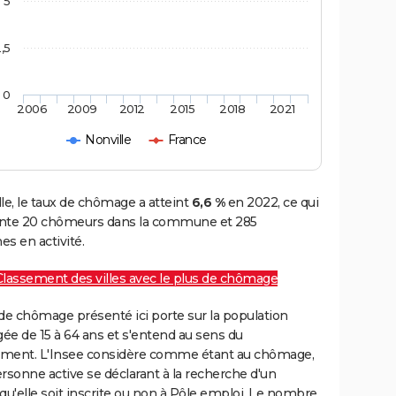
5
,5
0
2006
2009
2012
2015
2018
2021
Nonville
France
le, le taux de chômage a atteint
6,6 %
en 2022, ce qui
nte 20 chômeurs dans la commune et 285
s en activité.
Classement des villes avec le plus de chômage
de chômage présenté ici porte sur la population
gée de 15 à 64 ans et s'entend au sens du
ment. L'Insee considère comme étant au chômage,
rsonne active se déclarant à la recherche d'un
qu'elle soit inscrite ou non à Pôle emploi. Le nombre