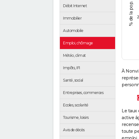
Débit Internet
2
Immobilier
Automobile
Emploi, chômage
Météo, climat
Impôts, IFI
À Nonvil
représe
Santé, social
personne
Entreprises, commerces
Ecoles, scolarité
Le taux 
active â
Tourisme, loisirs
recense
Avis de décès
toute pe
emploi, 