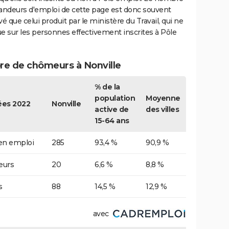
ndeurs d'emploi de cette page est donc souvent
vé que celui produit par le ministère du Travail, qui ne
e sur les personnes effectivement inscrites à Pôle
e de chômeurs à Nonville
% de la
population
Moyenne
es 2022
Nonville
active de
des villes
15-64 ans
 en emploi
285
93,4 %
90,9 %
urs
20
6,6 %
8,8 %
s
88
14,5 %
12,9 %
avec