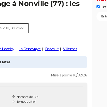
age à
Nonville
(77) : les
Lint
y-Levelay
La Genevraye
Darvault
Villemer
 rater
Mise à jour le 10/02/26
Nombre de CDI
Temps partiel