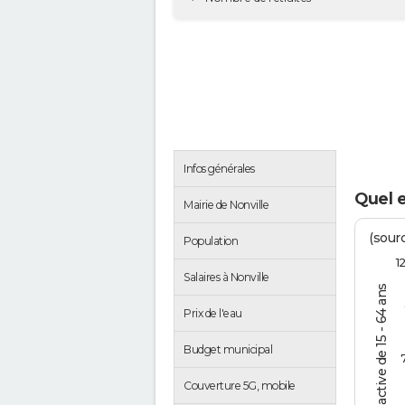
Infos générales
Quel e
Mairie de Nonville
(sourc
Population
1
Salaires à Nonville
% de la pop. active de 15 - 64 ans
Prix de l'eau
Budget municipal
Couverture 5G, mobile