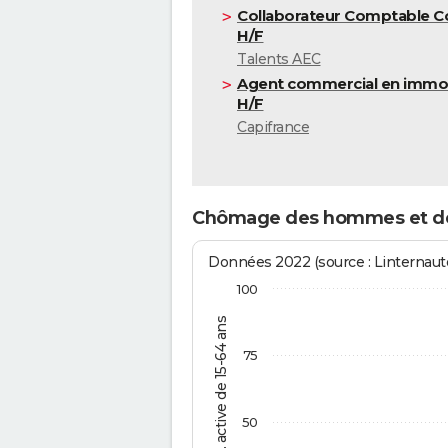
Collaborateur Comptable C
H/F
Talents AEC
Agent commercial en immob
H/F
Capifrance
Chômage des hommes et de
Données 2022 (source : Linternaute
100
% de la pop. active de 15-64 ans
75
50