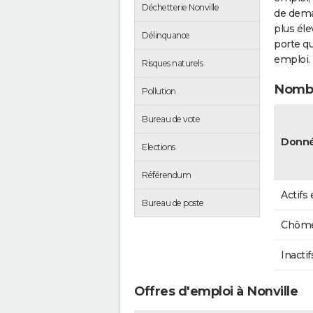
Déchetterie Nonville
de dema
plus éle
Délinquance
porte qu
emploi.
Risques naturels
Nombr
Pollution
Bureau de vote
Donné
Elections
Référendum
Actifs
Bureau de poste
Chôme
Inactif
Offres d'emploi à Nonville