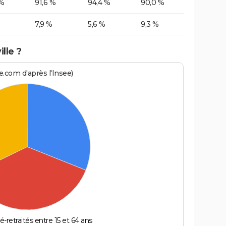
 %
91,6 %
94,4 %
90,0 %
7,9 %
5,6 %
9,3 %
lle ?
.com d'après l'Insee)
é-retraités entre 15 et 64 ans