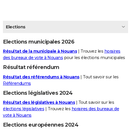
City break
Voyage de noces
Climat
Destinations
Voyage nature
Forum
+
PHOTO
GUIDES D'ACHAT
Elections
BONS PLANS
Elections municipales 2026
CARTE DE VOEUX
Résultat de la municipale à Nouans
| Trouvez les
horaires
Carte Bonne année
Carte Pâques
Carte de Noël
Carte Saint-Valentin
Carte d'anniversaire
DICTIONNAIRE
des bureaux de vote à Nouans
pour les élections municipales
Biographies
Expressions
Dictionnaire
Citations
Proverbes
PROGRAMME TV
Résultat référendum
Résultat des référendums à Nouans
| Tout savoir sur les
COPAINS D'AVANT
Référendums
Se connecter
Collèges
Universités
Service militaire
S'inscrire
Lycées
Primaires
Entreprises
Avis de recherche
AVIS DE DÉCÈS
Elections législatives 2024
FORUM
Résultat des législatives à Nouans
| Tout savoir sur les
élections législatives
| Trouvez les
horaires des bureaux de
Lifestyle
Sport
Television
Cinema
Bricolage
Culture
Auto
Voyage
vote à Nouans
Elections européennes 2024