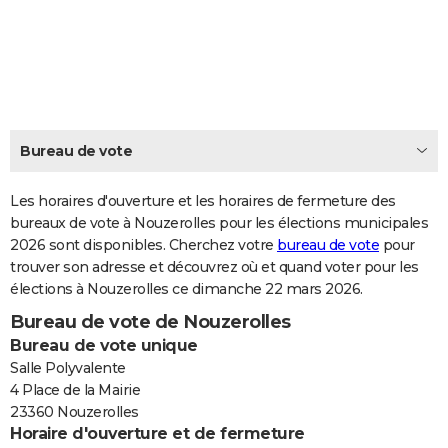
City break
Voyage de noces
Climat
Destinations
Voyage nature
Forum
+
PHOTO
GUIDES D'ACHAT
BONS PLANS
CARTE DE VOEUX
Bureau de vote
Carte Bonne année
Carte Pâques
Carte de Noël
Carte Saint-Valentin
Carte d'anniversaire
DICTIONNAIRE
Les horaires d'ouverture et les horaires de fermeture des
Biographies
Expressions
bureaux de vote à Nouzerolles pour les élections municipales
Dictionnaire
Citations
Proverbes
PROGRAMME TV
2026 sont disponibles. Cherchez votre
bureau de vote
pour
trouver son adresse et découvrez où et quand voter pour les
COPAINS D'AVANT
élections à Nouzerolles ce dimanche 22 mars 2026.
Se connecter
Collèges
Universités
Service militaire
S'inscrire
Lycées
Primaires
Entreprises
Avis de recherche
AVIS DE DÉCÈS
Bureau de vote de Nouzerolles
Bureau de vote unique
FORUM
Salle Polyvalente
Lifestyle
Sport
Television
Cinema
Bricolage
Culture
Auto
Voyage
4 Place de la Mairie
23360 Nouzerolles
Horaire d'ouverture et de fermeture