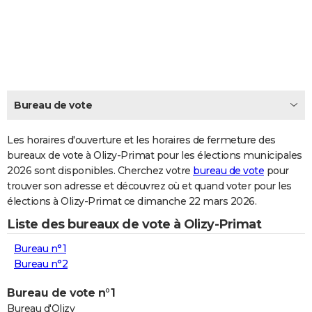
City break
Voyage de noces
Climat
Destinations
Voyage nature
Forum
+
PHOTO
GUIDES D'ACHAT
BONS PLANS
CARTE DE VOEUX
Bureau de vote
Carte Bonne année
Carte Pâques
Carte de Noël
Carte Saint-Valentin
Carte d'anniversaire
DICTIONNAIRE
Les horaires d'ouverture et les horaires de fermeture des
Biographies
Expressions
bureaux de vote à Olizy-Primat pour les élections municipales
Dictionnaire
Citations
Proverbes
PROGRAMME TV
2026 sont disponibles. Cherchez votre
bureau de vote
pour
trouver son adresse et découvrez où et quand voter pour les
COPAINS D'AVANT
élections à Olizy-Primat ce dimanche 22 mars 2026.
Se connecter
Collèges
Universités
Service militaire
S'inscrire
Lycées
Primaires
Entreprises
Avis de recherche
AVIS DE DÉCÈS
Liste des bureaux de vote à Olizy-Primat
FORUM
Bureau n°1
Bureau n°2
Lifestyle
Sport
Television
Cinema
Bricolage
Culture
Auto
Voyage
Bureau de vote n°1
Bureau d'Olizy