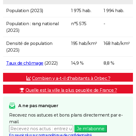
Population (2023)
1 975 hab.
1 994 hab.
Population : rang national
n°5 575
-
(2023)
Densité de population
195 hab/km²
168 hab/km²
(2023)
Taux de chômage
(2022)
14,9 %
8,8 %
Combien y a-t-il d'habitants à Orbec ?
Quelle est la ville la plus peuplée de France ?
A ne pas manquer
Recevez nos astuces et bons plans directement par e-
mail.
Je m'abonne
En savoir plus sur notre politique de confidentialité