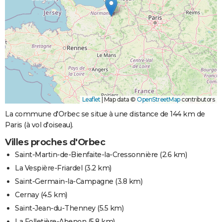
Leaflet
|
Map data ©
OpenStreetMap
contributors
La commune d'Orbec se situe à une distance de 144 km de
Paris (à vol d'oiseau).
Villes proches d'Orbec
Saint-Martin-de-Bienfaite-la-Cressonnière
(2.6 km)
La Vespière-Friardel
(3.2 km)
Saint-Germain-la-Campagne
(3.8 km)
Cernay
(4.5 km)
Saint-Jean-du-Thenney
(5.5 km)
La Folletière-Abenon
(5.8 km)