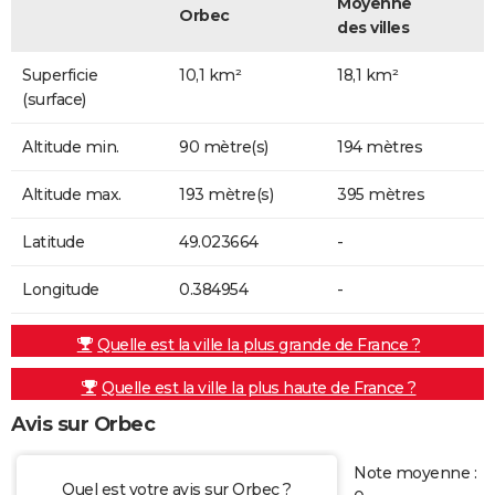
Moyenne
Orbec
des villes
Superficie
10,1 km²
18,1 km²
(surface)
Altitude min.
90 mètre(s)
194 mètres
Altitude max.
193 mètre(s)
395 mètres
Latitude
49.023664
-
Longitude
0.384954
-
Quelle est la ville la plus grande de France ?
Quelle est la ville la plus haute de France ?
Avis sur Orbec
Note moyenne :
Quel est votre avis sur Orbec ?