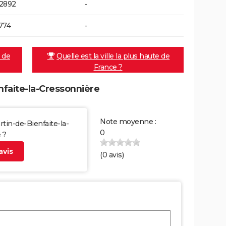
2892
-
774
-
e de
Quelle est la ville la plus haute de
France ?
nfaite-la-Cressonnière
Note moyenne :
rtin-de-Bienfaite-la-
0
 ?
vis
(
0
avis)