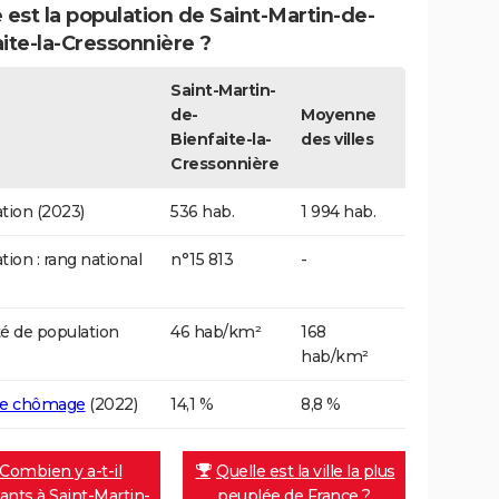
 est la population de Saint-Martin-de-
ite-la-Cressonnière ?
Saint-Martin-
de-
Moyenne
Bienfaite-la-
des villes
Cressonnière
tion (2023)
536 hab.
1 994 hab.
tion : rang national
n°15 813
-
é de population
46 hab/km²
168
hab/km²
de chômage
(2022)
14,1 %
8,8 %
Combien y a-t-il
Quelle est la ville la plus
tants à Saint-Martin-
peuplée de France ?