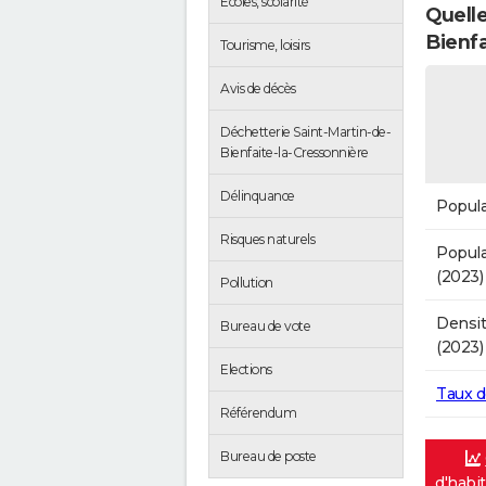
Ecoles, scolarité
Quelle
Bienfa
Tourisme, loisirs
Avis de décès
Déchetterie Saint-Martin-de-
Bienfaite-la-Cressonnière
Délinquance
Popula
Risques naturels
Popula
(2023)
Pollution
Densit
Bureau de vote
(2023)
Elections
Taux 
Référendum
Bureau de poste
d'habi