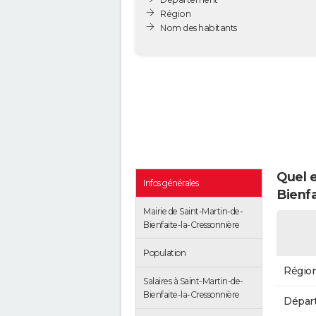
Région
Nom des habitants
Quel e
Infos générales
Bienfa
Mairie de Saint-Martin-de-
Bienfaite-la-Cressonnière
Population
Régio
Salaires à Saint-Martin-de-
Bienfaite-la-Cressonnière
Dépar