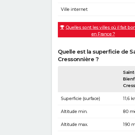
Ville internet
Quelles sont les villes où il fait bo
en France ?
Quelle est la superficie de S
Cressonnière ?
Saint
Bienf
Cres
Superficie (surface)
11,6 
Altitude min.
80 mè
Altitude max.
190 m