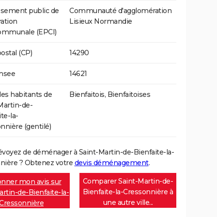
ssement public de
Communauté d'agglomération
ation
Lisieux Normandie
communale (EPCI)
ostal (CP)
14290
Insee
14621
s habitants de
Bienfaitois, Bienfaitoises
Martin-de-
te-la-
nnière (gentilé)
évoyez de déménager à Saint-Martin-de-Bienfaite-la-
nière ? Obtenez votre
devis déménagement
.
Comparer Saint-Martin-de-
nner mon avis sur
Bienfaite-la-Cressonnière à
rtin-de-Bienfaite-la-
une autre ville...
Cressonnière