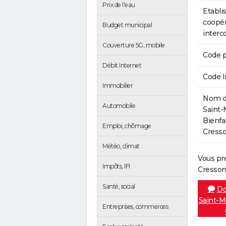
Prix de l'eau
Etabli
coopér
Budget municipal
inter
Couverture 5G, mobile
Code p
Débit Internet
Code 
Immobilier
Nom de
Automobile
Saint-
Bienfai
Emploi, chômage
Cresso
Météo, climat
Vous pr
Impôts, IFI
Cresson
Santé, social
Do
Saint-Ma
Entreprises, commerces