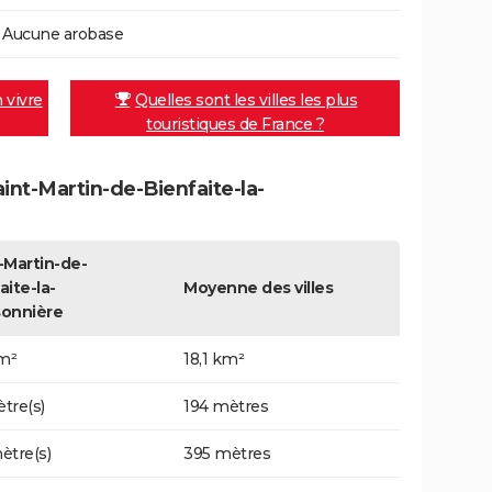
Aucune arobase
n vivre
Quelles sont les villes les plus
touristiques de France ?
aint-Martin-de-Bienfaite-la-
-Martin-de-
aite-la-
Moyenne des villes
sonnière
km²
18,1 km²
tre(s)
194 mètres
ètre(s)
395 mètres