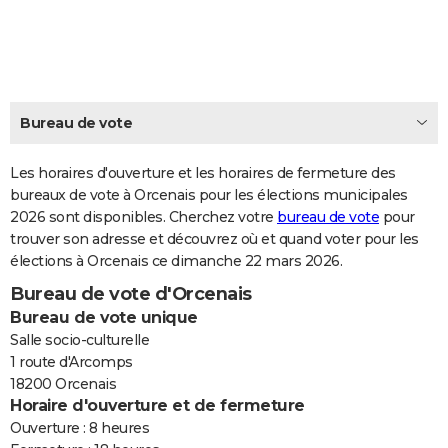
City break
Voyage de noces
Climat
Destinations
Voyage nature
Forum
+
PHOTO
GUIDES D'ACHAT
BONS PLANS
Bureau de vote
CARTE DE VOEUX
Les horaires d'ouverture et les horaires de fermeture des
Carte Bonne année
Carte Pâques
Carte de Noël
Carte Saint-Valentin
Carte d'anniversaire
DICTIONNAIRE
bureaux de vote à Orcenais pour les élections municipales
2026 sont disponibles. Cherchez votre
bureau de vote
pour
Biographies
Expressions
Dictionnaire
Citations
Proverbes
PROGRAMME TV
trouver son adresse et découvrez où et quand voter pour les
élections à Orcenais ce dimanche 22 mars 2026.
COPAINS D'AVANT
Bureau de vote d'Orcenais
Se connecter
Collèges
Universités
Service militaire
S'inscrire
Lycées
Primaires
Entreprises
Avis de recherche
AVIS DE DÉCÈS
Bureau de vote unique
Salle socio-culturelle
FORUM
1 route d'Arcomps
18200 Orcenais
Lifestyle
Sport
Television
Cinema
Bricolage
Culture
Auto
Voyage
Horaire d'ouverture et de fermeture
Ouverture : 8 heures