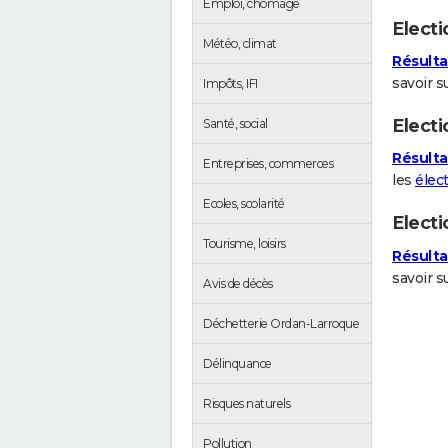
Emploi, chômage
Electi
Météo, climat
Résulta
savoir su
Impôts, IFI
Electi
Santé, social
Résulta
Entreprises, commerces
les
élec
Ecoles, scolarité
Elect
Tourisme, loisirs
Résulta
savoir s
Avis de décès
Déchetterie Ordan-Larroque
Délinquance
Risques naturels
Pollution