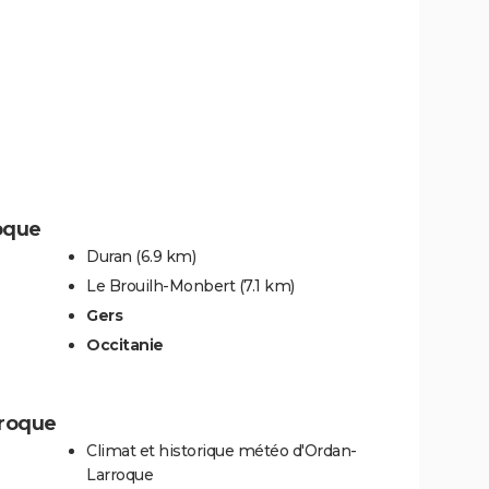
oque
Duran
(6.9 km)
Le Brouilh-Monbert
(7.1 km)
Gers
Occitanie
rroque
Climat et historique météo d'Ordan-
Larroque