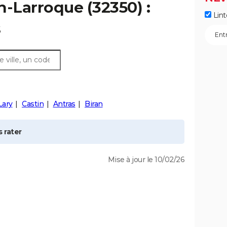
n-Larroque
(32350) :
Lint
s
Lary
Castin
Antras
Biran
 rater
Mise à jour le 10/02/26