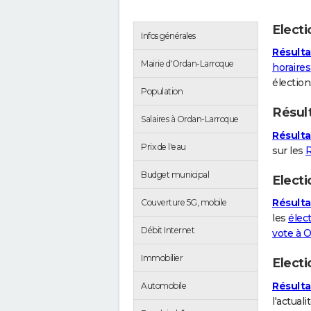
Elect
Infos générales
Résulta
Mairie d'Ordan-Larroque
horaire
électio
Population
Résul
Salaires à Ordan-Larroque
Résulta
Prix de l'eau
sur les
Budget municipal
Electi
Résulta
Couverture 5G, mobile
les
élect
Débit Internet
vote à 
Immobilier
Elect
Résulta
Automobile
l'actuali