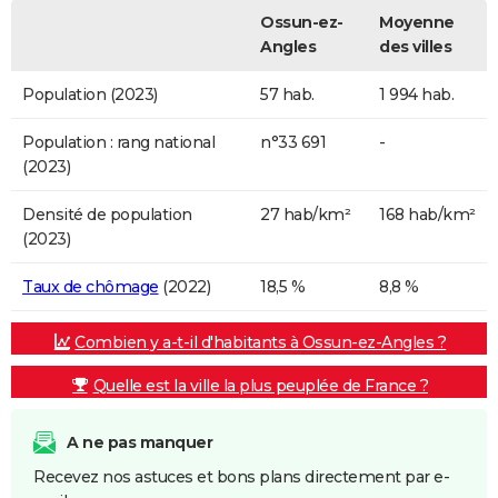
Ossun-ez-
Moyenne
Angles
des villes
Population (2023)
57 hab.
1 994 hab.
Population : rang national
n°33 691
-
(2023)
Densité de population
27 hab/km²
168 hab/km²
(2023)
Taux de chômage
(2022)
18,5 %
8,8 %
Combien y a-t-il d'habitants à Ossun-ez-Angles ?
Quelle est la ville la plus peuplée de France ?
A ne pas manquer
Recevez nos astuces et bons plans directement par e-