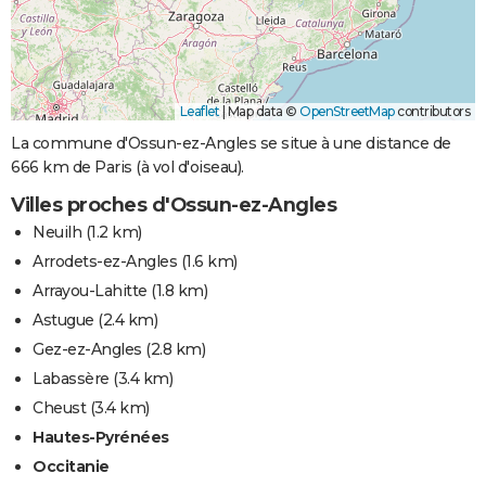
Leaflet
|
Map data ©
OpenStreetMap
contributors
La commune d'Ossun-ez-Angles se situe à une distance de
666 km de Paris (à vol d'oiseau).
Villes proches d'Ossun-ez-Angles
Neuilh
(1.2 km)
Arrodets-ez-Angles
(1.6 km)
Arrayou-Lahitte
(1.8 km)
Astugue
(2.4 km)
Gez-ez-Angles
(2.8 km)
Labassère
(3.4 km)
Cheust
(3.4 km)
Hautes-Pyrénées
Occitanie