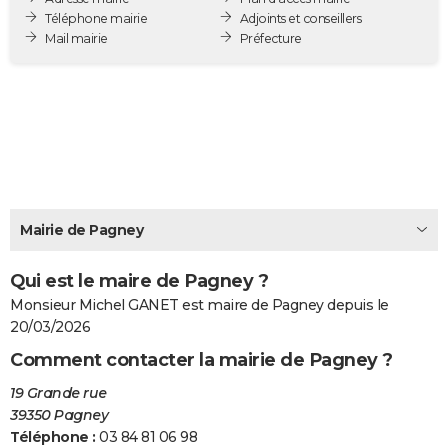
Téléphone mairie
Adjoints et conseillers
City break
Voyage de noces
Climat
Destinations
Voyage nature
Forum
+
PHOTO
Mail mairie
Préfecture
GUIDES D'ACHAT
BONS PLANS
CARTE DE VOEUX
Carte Bonne année
Carte Pâques
Carte de Noël
Carte Saint-Valentin
Carte d'anniversaire
DICTIONNAIRE
Biographies
Expressions
Dictionnaire
Citations
Proverbes
PROGRAMME TV
Mairie de Pagney
COPAINS D'AVANT
Qui est le maire de Pagney ?
Se connecter
Collèges
Universités
Service militaire
S'inscrire
Lycées
Primaires
Entreprises
Avis de recherche
Monsieur Michel GANET est maire de Pagney depuis le
AVIS DE DÉCÈS
20/03/2026
FORUM
Comment contacter la mairie de Pagney ?
Lifestyle
Sport
Television
Cinema
Bricolage
Culture
Auto
Voyage
19 Grande rue
39350 Pagney
Téléphone :
03 84 81 06 98