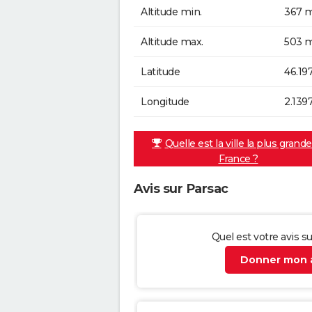
Altitude min.
367 m
Altitude max.
503 m
Latitude
46.19
Longitude
2.139
Quelle est la ville la plus grand
France ?
Avis sur Parsac
Quel est votre avis s
Donner mon a