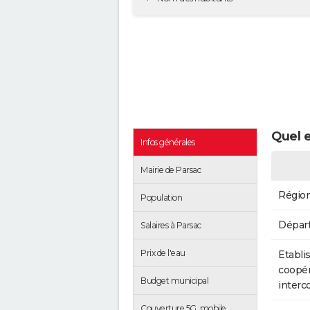
Quel e
Infos générales
Mairie de Parsac
Régio
Population
Dépar
Salaires à Parsac
Prix de l'eau
Etabli
coopér
Budget municipal
inter
Couverture 5G, mobile