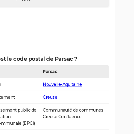
st le code postal de Parsac ?
Parsac
n
Nouvelle-Aquitaine
tement
Creuse
ssement public de
Communauté de communes
ation
Creuse Confluence
communale (EPCI)