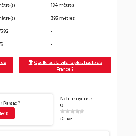
ètre(s)
194 mètres
ètre(s)
395 mètres
7382
-
75
-
e de
Quelle est la ville la plus haute de
France ?
Note moyenne :
ur Parsac ?
0
vis
(
0
avis)