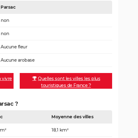
Parsac
non
non
Aucune fleur
Aucune arobase
n vivre
Quelles sont les villes les plus
touristiques de France ?
arsac ?
c
Moyenne des villes
km²
18,1 km²