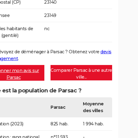
ostal (CP)
23140
Insee
23149
s habitants de
nc
(gentilé)
évoyez de déménager à Parsac ? Obtenez votre
devis
agement
.
Comparer Parsac à une autre
nner mon avis sur
ville...
Parsac
 est la population de Parsac ?
Moyenne
Parsac
des villes
tion (2023)
825 hab.
1 994 hab.
tion : rang national
n°11 593
-