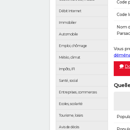
Code p
Débit Internet
Code 
Immobilier
Nom de
Parsac 
Automobile
Emploi, chômage
Vous pr
démén
Météo, climat
Do
Impôts, IFI
Santé, social
Quelle
Entreprises, commerces
Ecoles, scolarité
Tourisme, loisirs
Popula
Avis de décès
Popula