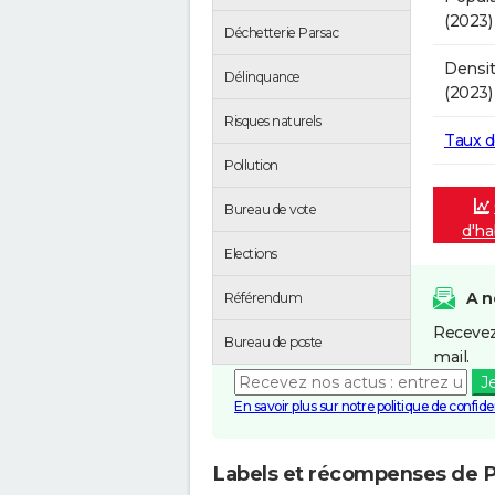
(2023)
Déchetterie Parsac
Densit
Délinquance
(2023)
Risques naturels
Taux 
Pollution
Bureau de vote
d'ha
Elections
A n
Référendum
Recevez
Bureau de poste
mail.
J
En savoir plus sur notre politique de confiden
Labels et récompenses de 