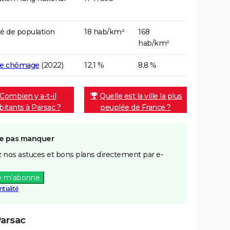
é de population
18 hab/km²
168
hab/km²
de chômage
(2022)
12,1 %
8,8 %
Combien y a-t-il
Quelle est la ville la plus
bitants à Parsac ?
peuplée de France ?
e pas manquer
 nos astuces et bons plans directement par e-
e m'abonne
tialité
Parsac