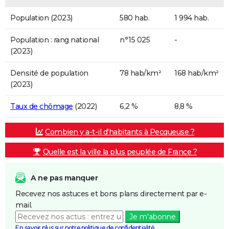
Population (2023)
580 hab.
1 994 hab.
Population : rang national
n°15 025
-
(2023)
Densité de population
78 hab/km²
168 hab/km²
(2023)
Taux de chômage
(2022)
6,2 %
8,8 %
Combien y a-t-il d'habitants à Pecqueuse ?
Quelle est la ville la plus peuplée de France ?
A ne pas manquer
Recevez nos astuces et bons plans directement par e-
mail.
Je m'abonne
En savoir plus sur notre politique de confidentialité