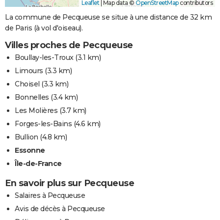
Leaflet
|
Map data ©
OpenStreetMap
contributors
La commune de Pecqueuse se situe à une distance de 32 km
de Paris (à vol d'oiseau).
Villes proches de Pecqueuse
Boullay-les-Troux
(3.1 km)
Limours
(3.3 km)
Choisel
(3.3 km)
Bonnelles
(3.4 km)
Les Molières
(3.7 km)
Forges-les-Bains
(4.6 km)
Bullion
(4.8 km)
Essonne
Île-de-France
En savoir plus sur Pecqueuse
Salaires à Pecqueuse
Avis de décès à Pecqueuse