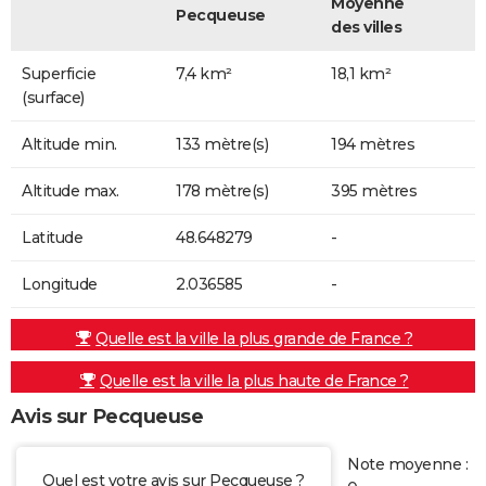
Moyenne
Pecqueuse
des villes
Superficie
7,4 km²
18,1 km²
(surface)
Altitude min.
133 mètre(s)
194 mètres
Altitude max.
178 mètre(s)
395 mètres
Latitude
48.648279
-
Longitude
2.036585
-
Quelle est la ville la plus grande de France ?
Quelle est la ville la plus haute de France ?
Avis sur Pecqueuse
Note moyenne :
Quel est votre avis sur Pecqueuse ?