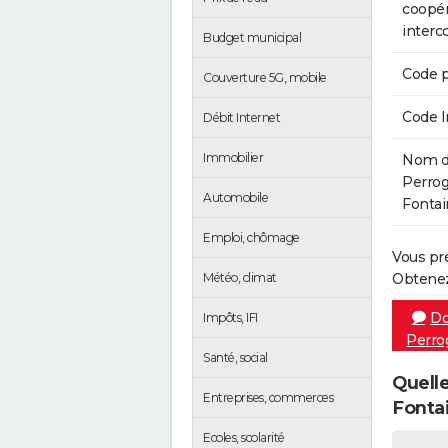
coopér
inter
Budget municipal
Code p
Couverture 5G, mobile
Code 
Débit Internet
Immobilier
Nom de
Perrog
Automobile
Fontai
Emploi, chômage
Vous pr
Météo, climat
Obtenez
Do
Impôts, IFI
Perro
Santé, social
Quelle
Entreprises, commerces
Fonta
Ecoles, scolarité