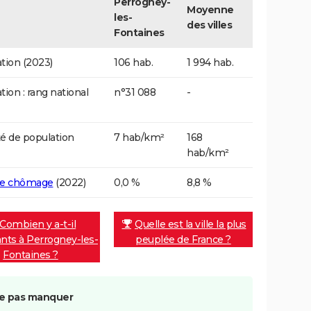
Perrogney-
Moyenne
les-
des villes
Fontaines
tion (2023)
106 hab.
1 994 hab.
tion : rang national
n°31 088
-
é de population
7 hab/km²
168
hab/km²
de chômage
(2022)
0,0 %
8,8 %
Combien y a-t-il
Quelle est la ville la plus
ants à Perrogney-les-
peuplée de France ?
Fontaines ?
e pas manquer