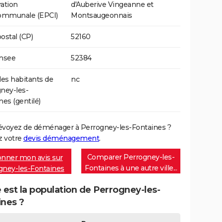
ation
d'Auberive Vingeanne et
communale (EPCI)
Montsaugeonnais
ostal (CP)
52160
Insee
52384
s habitants de
nc
ney-les-
nes (gentilé)
évoyez de déménager à Perrogney-les-Fontaines ?
 votre
devis déménagement
.
Comparer Perrogney-les-
nner mon avis sur
Fontaines à une autre ville...
gney-les-Fontaines
 est la population de Perrogney-les-
ines ?