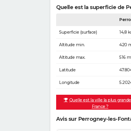
Quelle est la superficie de 
Perro
Superficie (surface)
14,8 
Altitude min.
420 m
Altitude max.
516 m
Latitude
47.80
Longitude
5.202
Quelle est la ville la plus grand
France ?
Avis sur Perrogney-les-Font