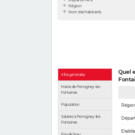
Région
Nom des habitants
Quel e
Infos générales
Fonta
Mairie de Perrogney-les-
Fontaines
Population
Régio
Salaires à Perrogney-les-
Dépar
Fontaines
Etabli
Prix de l'eau