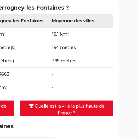
Perrogney-les-Fontaines ?
gney-les-Fontaines
Moyenne des villes
km²
18,1 km²
ètre(s)
194 mètres
ètre(s)
395 mètres
4663
-
447
-
e de
Quelle est la ville la plus haute de
France ?
aines