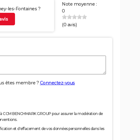
Note moyenne :
ney-les-Fontaines ?
0
vis
(
0
avis)
us êtes membre ?
Connectez-vous
nées à CCM BENCHMARK GROUP pour assurer la modération de
erventions.
tification et d'effacement de vos données personnelles dans les