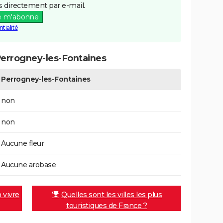
 directement par e-mail.
e m'abonne
tialité
errogney-les-Fontaines
Perrogney-les-Fontaines
non
non
Aucune fleur
Aucune arobase
n vivre
Quelles sont les villes les plus
touristiques de France ?