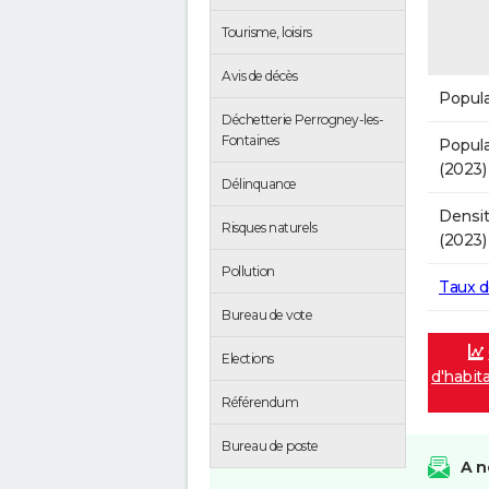
Tourisme, loisirs
Avis de décès
Popula
Déchetterie Perrogney-les-
Fontaines
Popula
(2023)
Délinquance
Densit
Risques naturels
(2023)
Pollution
Taux 
Bureau de vote
Elections
d'habit
Référendum
Bureau de poste
A n