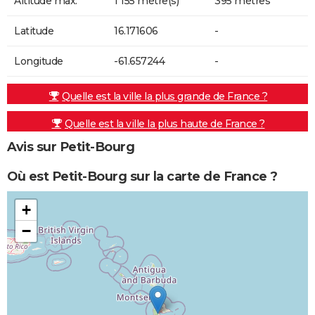
Altitude max.
1 155 mètre(s)
395 mètres
Latitude
16.171606
-
Longitude
-61.657244
-
Quelle est la ville la plus grande de France ?
Quelle est la ville la plus haute de France ?
Avis sur Petit-Bourg
Où est Petit-Bourg sur la carte de France ?
+
−