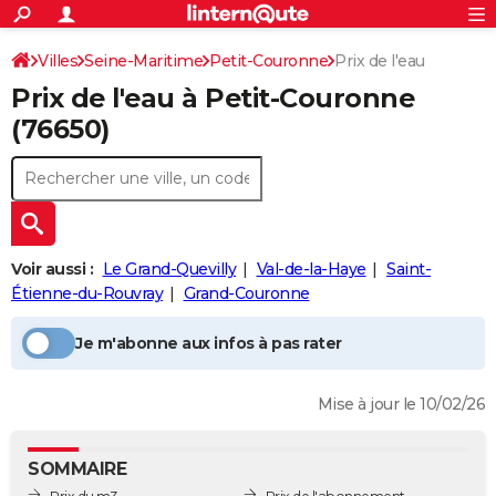
ACTUALITÉS
Connexion
S'inscrire
Villes
Seine-Maritime
Petit-Couronne
Prix de l'eau
Rechercher
Société
Education
Villes
Politique
Faits Divers
Monde
+
SPORT
Prix de l'eau à
Petit-Couronne
Football
Cyclisme
Forum
Coupe du monde 2026
Tennis
Rugby
CULTURE
(76650)
TNT
Cinéma
Musique
Programme TV
Streaming
Sorties cinéma
+
FINANCE
Impôts
Immobilier
Banque
Crédit
Retraite
Epargne
Risques naturels par ville
Assurance
AUTO
Réserver un essai
Berlines
Forum auto
Essais
Citadines
SUV
+
HIGH-TECH
Voir aussi :
Le Grand-Quevilly
Val-de-la-Haye
Saint-
Meilleur smartphone
Ordinateurs
Guide high-tech
Mobiles
Internet
Jeux vidéo
+
Étienne-du-Rouvray
Grand-Couronne
BRICOLAGE
Aménagement intérieur
Cuisine
Jardinage
+
Forum
Extérieur
Salle de bains
Rangement
WEEK-END
Je m'abonne aux infos à pas rater
Escapades
Expositions
Week-end nature
Guides de France
Patrimoine
Musées
+
LIFESTYLE
Mise à jour le 10/02/26
Bien-être
Mode
+
Art de vivre
Loisirs
Modes de vie
SANTE
SOMMAIRE
Guide de la santé
Médicaments
+
Alimentation
Maladies
Sommeil
VOYAGE