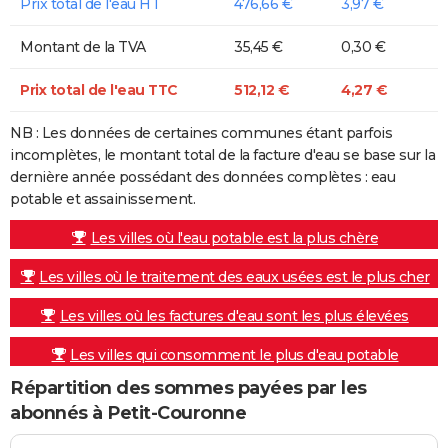
Prix total de l'eau HT
476,66 €
3,97 €
Montant de la TVA
35,45 €
0,30 €
Prix total de l'eau TTC
512,12 €
4,27 €
NB : Les données de certaines communes étant parfois
incomplètes, le montant total de la facture d'eau se base sur la
dernière année possédant des données complètes : eau
potable et assainissement.
Les villes où l'eau potable est la plus chère
Les villes où le traitement des eaux usées est le plus cher
Les villes où les factures d'eau sont les plus élevées
Les villes qui consomment le plus d'eau potable
Répartition des sommes payées par les
abonnés à Petit-Couronne