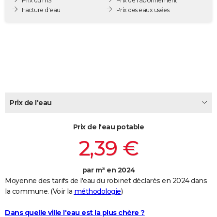
Prix du m3
Prix de l'abonnement
City break
Voyage de noces
Climat
Destinations
Voyage nature
Forum
+
Facture d'eau
Prix des eaux usées
PHOTO
GUIDES D'ACHAT
BONS PLANS
CARTE DE VOEUX
Carte Bonne année
Carte Pâques
Carte de Noël
Carte Saint-Valentin
Carte d'anniversaire
DICTIONNAIRE
Prix de l'eau
Biographies
Expressions
Dictionnaire
Citations
Proverbes
PROGRAMME TV
Prix de l'eau potable
COPAINS D'AVANT
2,39 €
Se connecter
Collèges
Universités
Service militaire
S'inscrire
Lycées
Primaires
Entreprises
Avis de recherche
AVIS DE DÉCÈS
FORUM
par m³ en 2024
Moyenne des tarifs de l'eau du robinet déclarés en 2024 dans
Lifestyle
Sport
Television
Cinema
Bricolage
Culture
Auto
Voyage
la commune. (Voir la
méthodologie
)
Dans quelle ville l'eau est la plus chère ?