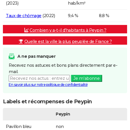
(2023)
hab/km²
Taux de chômage
(2022)
9,4 %
8,8 %
Combien y a-t-il d'habitants à Peypin ?
Quelle est la ville la plus peuplée de France ?
A ne pas manquer
Recevez nos astuces et bons plans directement par e-
mail.
Je m'abonne
En savoir plus sur notre politique de confidentialité
Labels et récompenses de Peypin
Peypin
Pavillon bleu
non