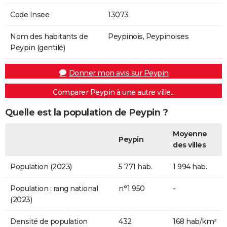
Code Insee
13073
Nom des habitants de
Peypinois, Peypinoises
Peypin (gentilé)
Donner mon avis sur Peypin
Comparer Peypin à une autre ville...
Quelle est la population de Peypin ?
Moyenne
Peypin
des villes
Population (2023)
5 771 hab.
1 994 hab.
Population : rang national
n°1 950
-
(2023)
Densité de population
432
168 hab/km²