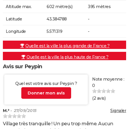
Altitude max.
602 mètre(s)
395 mètres
Latitude
43.384788
-
Longitude
5.571319
-
Quelle est la ville la plus grande de France ?
Quelle est la ville la plus haute de France ?
Avis sur Peypin
Note moyenne :
Quel est votre avis sur Peypin ?
0
Donner mon avis
(
2
avis)
M.²
- 27/09/2015
Signaler
Village très tranquille ! Un peu trop même. Aucun