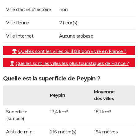
Ville d'art et d'histoire
non
Ville fleurie
2 fleur(s)
Ville internet
Aucune arobase
Quelles sont les villes où il fait bon vivre en France ?
Quelles sont les villes les plus touristiques de France ?
Quelle est la superficie de Peypin ?
Moyenne
Peypin
des villes
Superficie
13,4 km²
18,1 km²
(surface)
Altitude min.
216 mètre(s)
194 mètres