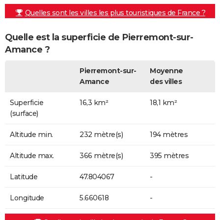
Quelles sont les villes les plus touristiques de France ?
Quelle est la superficie de Pierremont-sur-
Amance ?
Pierremont-sur-
Moyenne
Amance
des villes
Superficie
16,3 km²
18,1 km²
(surface)
Altitude min.
232 mètre(s)
194 mètres
Altitude max.
366 mètre(s)
395 mètres
Latitude
47.804067
-
Longitude
5.660618
-