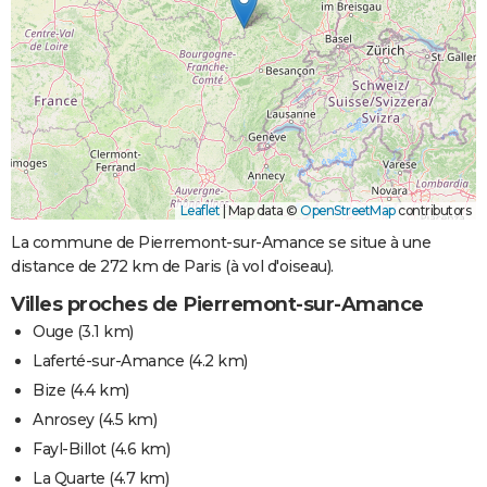
Leaflet
|
Map data ©
OpenStreetMap
contributors
La commune de Pierremont-sur-Amance se situe à une
distance de 272 km de Paris (à vol d'oiseau).
Villes proches de Pierremont-sur-Amance
Ouge
(3.1 km)
Laferté-sur-Amance
(4.2 km)
Bize
(4.4 km)
Anrosey
(4.5 km)
Fayl-Billot
(4.6 km)
La Quarte
(4.7 km)