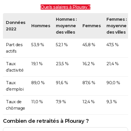
Quels salaires à Plouray ?
Hommes :
Femmes :
Données
Hommes
moyenne
Femmes
moyenne
2022
des villes
des villes
Part des
53,9 %
52,1 %
45,8 %
47,5 %
actifs
Taux
19,1 %
23,5 %
16,2 %
21,4 %
d'activité
Taux
89,0 %
91,6 %
87,6 %
90,0 %
d'emploi
Taux de
11,0 %
7,9 %
12,4 %
9,3 %
chômage
Combien de retraités à Plouray ?