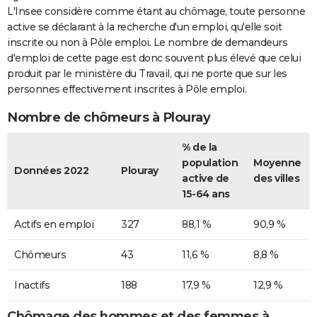
L'Insee considère comme étant au chômage, toute personne
active se déclarant à la recherche d'un emploi, qu'elle soit
inscrite ou non à Pôle emploi. Le nombre de demandeurs
d'emploi de cette page est donc souvent plus élevé que celui
produit par le ministère du Travail, qui ne porte que sur les
personnes effectivement inscrites à Pôle emploi.
Nombre de chômeurs à Plouray
% de la
population
Moyenne
Données 2022
Plouray
active de
des villes
15-64 ans
Actifs en emploi
327
88,1 %
90,9 %
Chômeurs
43
11,6 %
8,8 %
Inactifs
188
17,9 %
12,9 %
Chômage des hommes et des femmes à