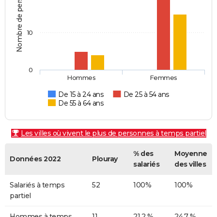
Nombre de personnes
10
0
Hommes
Femmes
De 15 à 24 ans
De 25 à 54 ans
De 55 à 64 ans
Les villes où vivent le plus de personnes à temps partiel
% des
Moyenne
Données 2022
Plouray
salariés
des villes
Salariés à temps
52
100%
100%
partiel
Hommes à temps
11
21,2 %
24,7 %