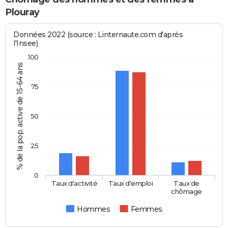
Plouray
Données 2022 (source : Linternaute.com d'après
l'Insee)
100
% de la pop. active de 15-64 ans
75
50
25
0
Taux d'activité
Taux d'emploi
Taux de
chômage
Hommes
Femmes