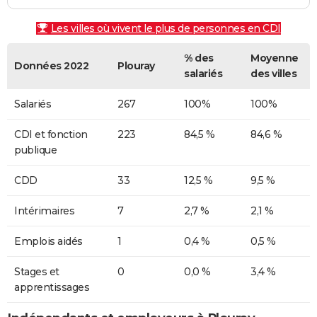
Les villes où vivent le plus de personnes en CDI
% des
Moyenne
Données 2022
Plouray
salariés
des villes
Salariés
267
100%
100%
CDI et fonction
223
84,5 %
84,6 %
publique
CDD
33
12,5 %
9,5 %
Intérimaires
7
2,7 %
2,1 %
Emplois aidés
1
0,4 %
0,5 %
Stages et
0
0,0 %
3,4 %
apprentissages