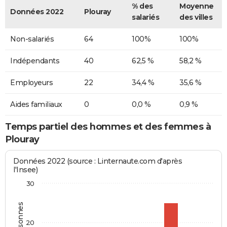
% des
Moyenne
Données 2022
Plouray
salariés
des villes
Non-salariés
64
100%
100%
Indépendants
40
62,5 %
58,2 %
Employeurs
22
34,4 %
35,6 %
Aides familiaux
0
0,0 %
0,9 %
Temps partiel des hommes et des femmes à
Plouray
Données 2022 (source : Linternaute.com d'après
l'Insee)
30
20