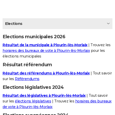
City break
Voyage de noces
Climat
Destinations
Voyage nature
Forum
+
PHOTO
GUIDES D'ACHAT
Elections
BONS PLANS
Elections municipales 2026
CARTE DE VOEUX
Résultat de la municipale à Plourin-lès-Morlaix
| Trouvez les
Carte Bonne année
Carte Pâques
Carte de Noël
Carte Saint-Valentin
Carte d'anniversaire
DICTIONNAIRE
horaires des bureaux de vote à Plourin-lès-Morlaix
pour les
élections municipales
Biographies
Expressions
Dictionnaire
Citations
Proverbes
PROGRAMME TV
Résultat référendum
COPAINS D'AVANT
Résultat des référendums à Plourin-lès-Morlaix
| Tout savoir
Se connecter
Collèges
Universités
Service militaire
S'inscrire
Lycées
Primaires
Entreprises
Avis de recherche
sur les
Référendums
AVIS DE DÉCÈS
Elections législatives 2024
FORUM
Résultat des législatives à Plourin-lès-Morlaix
| Tout savoir
Lifestyle
Sport
Television
Cinema
Bricolage
Culture
Auto
Voyage
sur les
élections législatives
| Trouvez les
horaires des bureaux
de vote à Plourin-lès-Morlaix