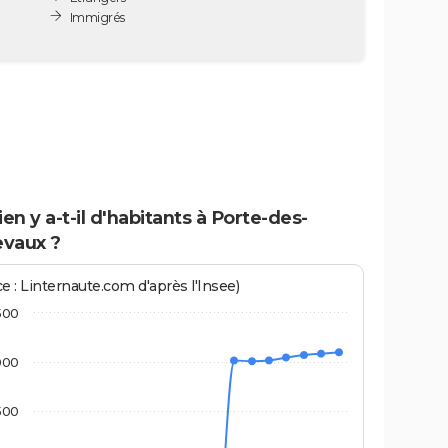
Immigrés
n y a-t-il d'habitants à Porte-des-
vaux ?
e : Linternaute.com d'après l'Insee)
500
000
500