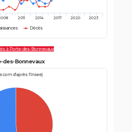
2008
2011
2014
2017
2020
2023
aissances
Décès
cès à Porte-des-Bonnevaux
e-des-Bonnevaux
.com d'après l'Insee)