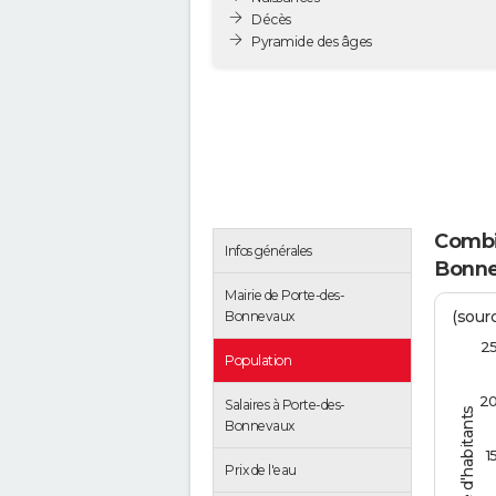
Décès
Pyramide des âges
Combie
Infos générales
Bonne
Mairie de Porte-des-
(sourc
Bonnevaux
2
Population
2
Salaires à Porte-des-
Nombre d'habitants
Bonnevaux
1
Prix de l'eau