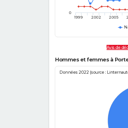
0
1999
2002
2005
N
Avis de dé
Hommes et femmes à Port
Données 2022 (source : Linternaute