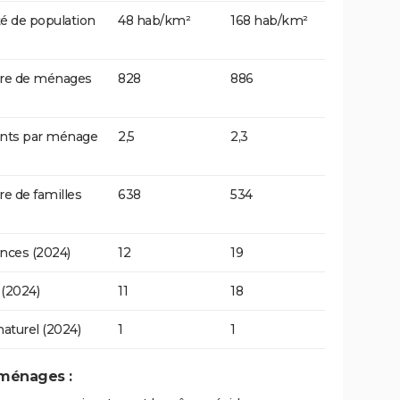
é de population
48 hab/km²
168 hab/km²
e de ménages
828
886
ants par ménage
2,5
2,3
 de familles
638
534
nces (2024)
12
19
(2024)
11
18
naturel (2024)
1
1
 ménages :