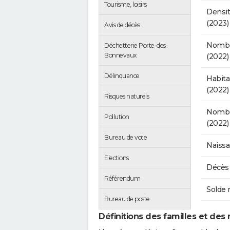
Tourisme, loisirs
Densit
(2023)
Avis de décès
Nombr
Déchetterie Porte-des-
Bonnevaux
(2022)
Délinquance
Habit
(2022)
Risques naturels
Nombre
Pollution
(2022)
Bureau de vote
Naissa
Elections
Décès 
Référendum
Solde 
Bureau de poste
Définitions des familles et des