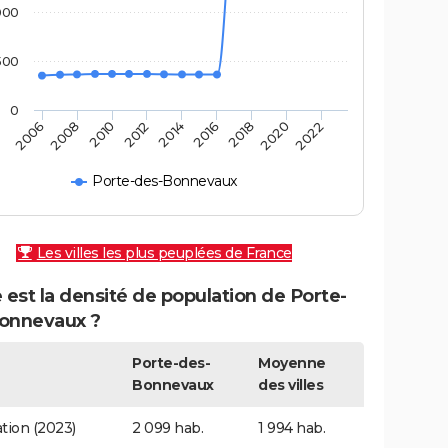
000
500
0
2010
2008
2006
2022
2020
2018
2016
2014
2012
Porte-des-Bonnevaux
Les villes les plus peuplées de France
 est la densité de population de Porte-
onnevaux ?
Porte-des-
Moyenne
Bonnevaux
des villes
tion (2023)
2 099 hab.
1 994 hab.