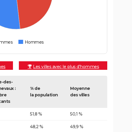
emmes
Hommes
mes
Les villes avec le plus d'hommes
e-des-
evaux :
% de
Moyenne
bre
la population
des villes
tants
9
51,8 %
50,1 %
5
48,2 %
49,9 %