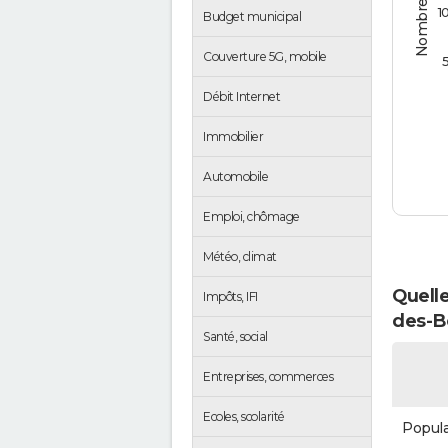
1
Budget municipal
Couverture 5G, mobile
Débit Internet
Immobilier
Automobile
Emploi, chômage
Météo, climat
Quelle
Impôts, IFI
des-B
Santé, social
Entreprises, commerces
Ecoles, scolarité
Popula