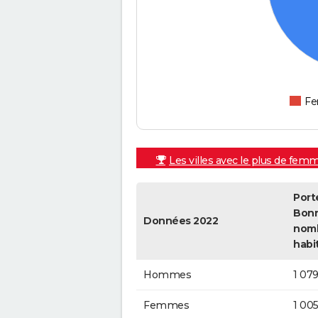
F
Les villes avec le plus de fem
Port
Bonn
Données 2022
nom
habi
Hommes
1 07
Femmes
1 00