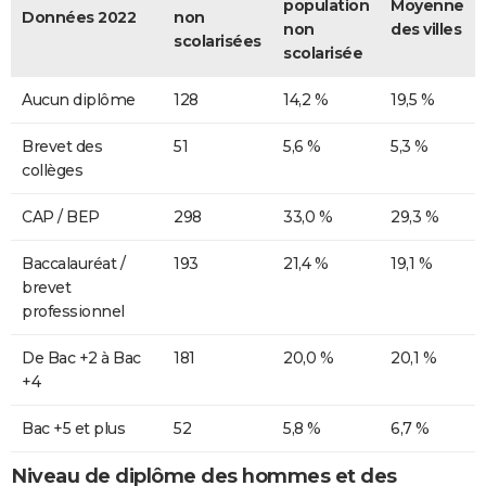
population
Moyenne
Données 2022
non
non
des villes
scolarisées
scolarisée
Aucun diplôme
128
14,2 %
19,5 %
Brevet des
51
5,6 %
5,3 %
collèges
CAP / BEP
298
33,0 %
29,3 %
Baccalauréat /
193
21,4 %
19,1 %
brevet
professionnel
De Bac +2 à Bac
181
20,0 %
20,1 %
+4
Bac +5 et plus
52
5,8 %
6,7 %
Niveau de diplôme des hommes et des