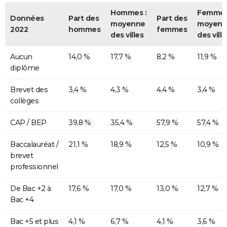
Hommes :
Femmes
Données
Part des
Part des
moyenne
moyenn
2022
hommes
femmes
des villes
des ville
Aucun
14,0 %
17,7 %
8,2 %
11,9 %
diplôme
Brevet des
3,4 %
4,3 %
4,4 %
3,4 %
collèges
CAP / BEP
39,8 %
35,4 %
57,9 %
57,4 %
Baccalauréat /
21,1 %
18,9 %
12,5 %
10,9 %
brevet
professionnel
De Bac +2 à
17,6 %
17,0 %
13,0 %
12,7 %
Bac +4
Bac +5 et plus
4,1 %
6,7 %
4,1 %
3,6 %