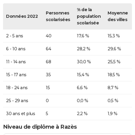
% de la
Personnes
Moyenne
Données 2022
population
scolarisées
des villes
scolarisée
2 - 5 ans
40
17,6 %
15,3 %
6 - 10 ans
64
28,2 %
29,6 %
11 - 14 ans
68
30,0 %
25,5 %
15 - 17 ans
35
15,4 %
18,5 %
18 - 24 ans
15
6,6 %
8,7 %
25 - 29 ans
0
0,0 %
0,5 %
30 ans et plus
5
2,2 %
1,9 %
Niveau de diplôme à Razès