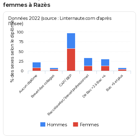
femmes à Razès
Données 2022 (source : Linternaute.com d'après
% des sexes selon le diplôme
l'Insee)
100
75
50
25
0
Aucun diplôme
Baccalauréat / brevet professionnel
CAP / BEP
Bac +5 et plus
Brevet des collèges
De Bac +2 à Bac +4
Hommes
Femmes