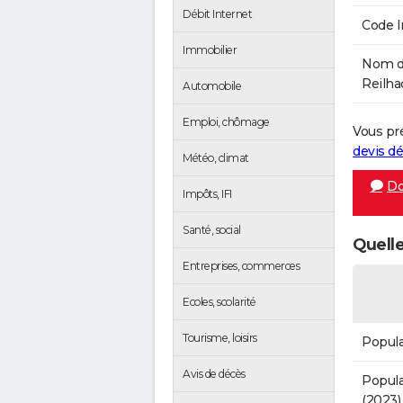
Débit Internet
Code 
Immobilier
Nom de
Reilhac
Automobile
Emploi, chômage
Vous pr
devis 
Météo, climat
Do
Impôts, IFI
Santé, social
Quelle
Entreprises, commerces
Ecoles, scolarité
Tourisme, loisirs
Popula
Avis de décès
Popula
(2023)