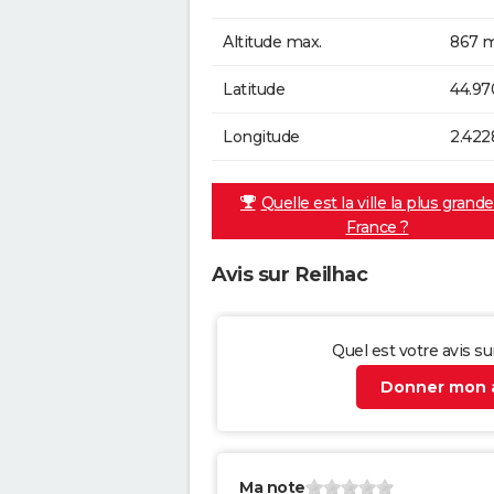
Altitude max.
867 m
Latitude
44.9
Longitude
2.422
Quelle est la ville la plus grand
France ?
Avis sur Reilhac
Quel est votre avis su
Donner mon a
Ma note