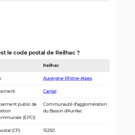
st le code postal de Reilhac ?
Reilhac
n
Auvergne-Rhône-Alpes
tement
Cantal
ssement public de
Communauté d'agglomération
ation
du Bassin d'Aurillac
communale (EPCI)
ostal (CP)
15250