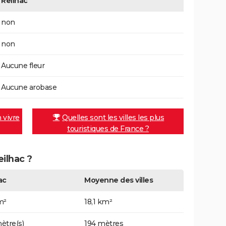
Reilhac
non
non
Aucune fleur
Aucune arobase
n vivre
Quelles sont les villes les plus
touristiques de France ?
eilhac ?
ac
Moyenne des villes
m²
18,1 km²
ètre(s)
194 mètres