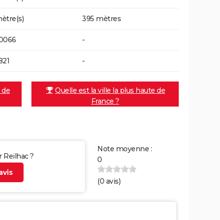
ètre(s)
395 mètres
70066
-
821
-
e de
Quelle est la ville la plus haute de
France ?
Note moyenne :
r Reilhac ?
0
vis
(
0
avis)