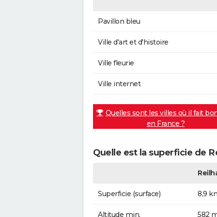
Pavillon bleu
Ville d'art et d'histoire
Ville fleurie
Ville internet
Quelles sont les villes où il fait bo
en France ?
Quelle est la superficie de R
Reilh
Superficie (surface)
8,9 k
Altitude min.
582 m