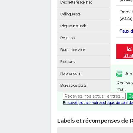
Déchetterie Reilhac
Densit
Délinquance
(2023)
Risques naturels
Taux 
Pollution
Bureau de vote
d'ha
Elections
A n
Référendum
Recevez
Bureau de poste
mail.
J
En savoir plus sur notre politique de confiden
Labels et récompenses de R