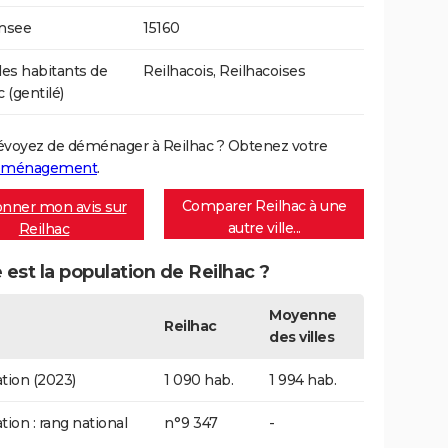
Insee
15160
s habitants de
Reilhacois, Reilhacoises
 (gentilé)
évoyez de déménager à Reilhac ? Obtenez votre
déménagement
.
Comparer Reilhac à une
nner mon avis sur
autre ville...
Reilhac
 est la population de Reilhac ?
Moyenne
Reilhac
des villes
tion (2023)
1 090 hab.
1 994 hab.
tion : rang national
n°9 347
-