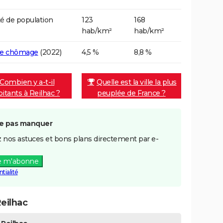
é de population
123
168
hab/km²
hab/km²
de chômage
(2022)
4,5 %
8,8 %
Combien y a-t-il
Quelle est la ville la plus
bitants à Reilhac ?
peuplée de France ?
e pas manquer
 nos astuces et bons plans directement par e-
e m'abonne
tialité
eilhac