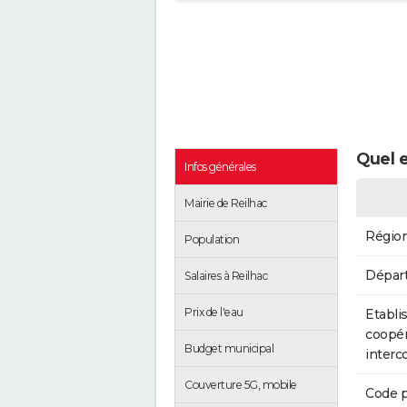
Quel e
Infos générales
Mairie de Reilhac
Régio
Population
Dépar
Salaires à Reilhac
Prix de l'eau
Etabli
coopér
Budget municipal
inter
Couverture 5G, mobile
Code p