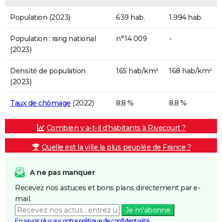
Population (2023)
639 hab.
1 994 hab.
Population : rang national
n°14 009
-
(2023)
Densité de population
165 hab/km²
168 hab/km²
(2023)
Taux de chômage
(2022)
8,8 %
8,8 %
Combien y a-t-il d'habitants à Rivecourt ?
Quelle est la ville la plus peuplée de France ?
A ne pas manquer
Recevez nos astuces et bons plans directement par e-
mail.
Je m'abonne
En savoir plus sur notre politique de confidentialité