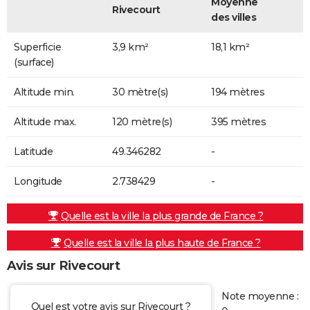
Moyenne
Rivecourt
des villes
Superficie
3,9 km²
18,1 km²
(surface)
Altitude min.
30 mètre(s)
194 mètres
Altitude max.
120 mètre(s)
395 mètres
Latitude
49.346282
-
Longitude
2.738429
-
Quelle est la ville la plus grande de France ?
Quelle est la ville la plus haute de France ?
Avis sur Rivecourt
Note moyenne :
Quel est votre avis sur Rivecourt ?