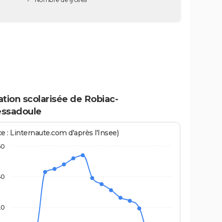
tion scolarisée de Robiac-
ssadoule
e : Linternaute.com d'après l'Insee)
60
40
20