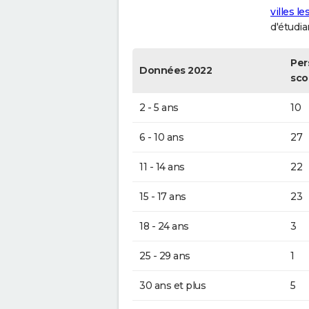
villes l
d'étudia
Per
Données 2022
sco
2 - 5 ans
10
6 - 10 ans
27
11 - 14 ans
22
15 - 17 ans
23
18 - 24 ans
3
25 - 29 ans
1
30 ans et plus
5