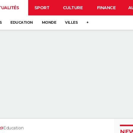
TUALITÉS
SPORT
CULTURE
FINANCE
A
S
EDUCATION
MONDE
VILLES
+
e
Education
NEW