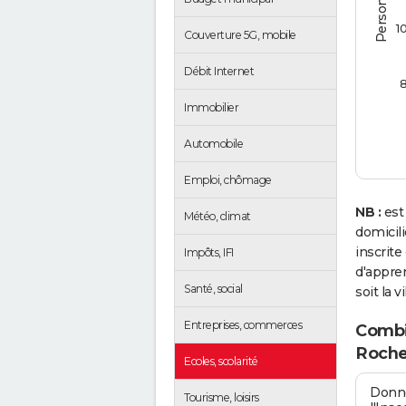
1
Couverture 5G, mobile
Débit Internet
Immobilier
Automobile
Emploi, chômage
NB :
est
Météo, climat
domicil
inscrit
Impôts, IFI
d'appren
Santé, social
soit la v
Entreprises, commerces
Combi
Roche
Ecoles, scolarité
Donné
Tourisme, loisirs