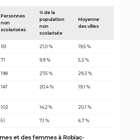
% de la
Personnes
population
Moyenne
non
non
des villes
scolarisées
scolarisée
151
21,0 %
19,5 %
71
9,9 %
5,3 %
198
27,5 %
29,3 %
147
20,4 %
19,1 %
102
14,2 %
20,1 %
51
7,1 %
6,7 %
mes et des femmes à Robiac-