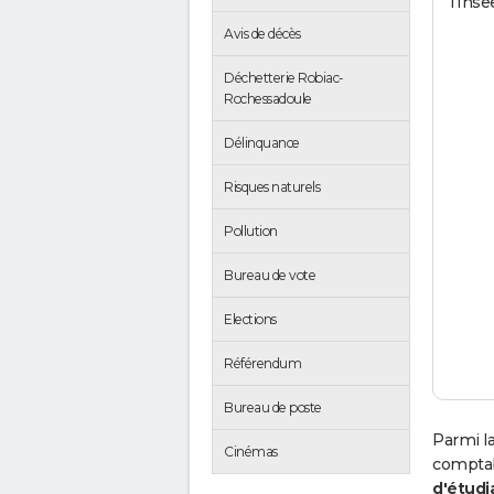
l'Inse
Avis de décès
Déchetterie Robiac-
Rochessadoule
Délinquance
Risques naturels
Pollution
Bureau de vote
Elections
Référendum
Bureau de poste
Parmi l
Cinémas
comptab
d'étudi