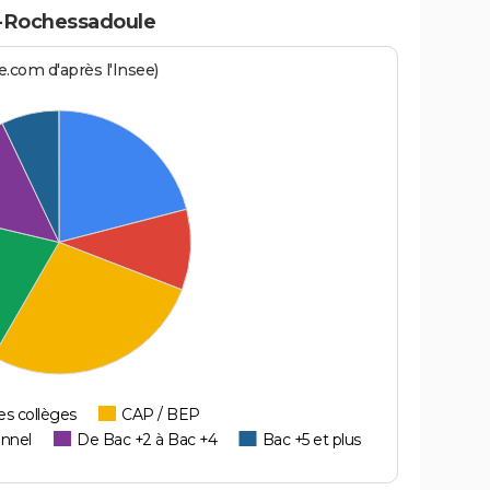
c-Rochessadoule
.com d'après l'Insee)
es collèges
CAP / BEP
onnel
De Bac +2 à Bac +4
Bac +5 et plus