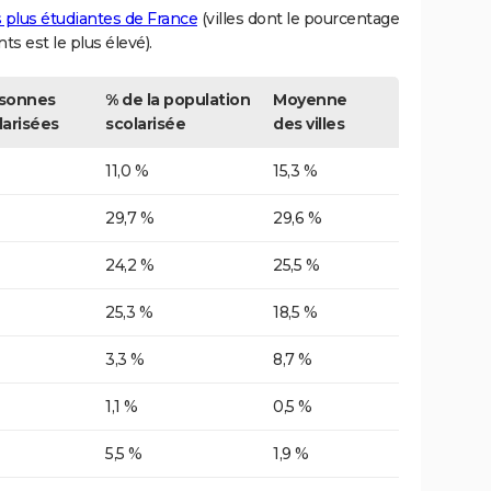
es plus étudiantes de France
(villes dont le pourcentage
nts est le plus élevé).
sonnes
% de la population
Moyenne
larisées
scolarisée
des villes
11,0 %
15,3 %
29,7 %
29,6 %
24,2 %
25,5 %
25,3 %
18,5 %
3,3 %
8,7 %
1,1 %
0,5 %
5,5 %
1,9 %