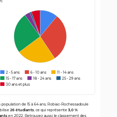
e)
2 - 5 ans
6 - 10 ans
11 - 14 ans
15 - 17 ans
18 - 24 ans
25 - 29 ans
30 ans et plus
a population de 15 à 64 ans, Robiac-Rochessadoule
ilise
26 étudiants
, ce qui représente
3,0 %
ants
en 2022. Retrouvez aussi le classement des