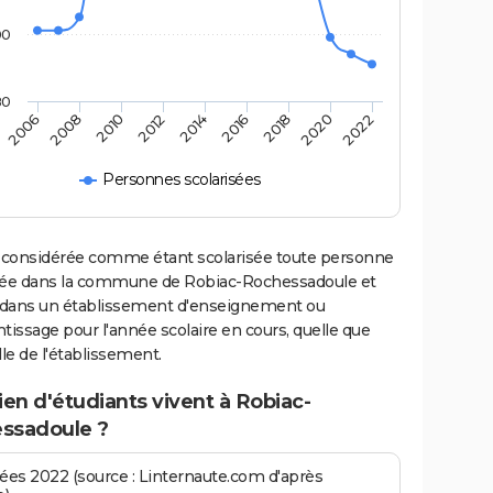
00
80
2006
2008
2010
2012
2014
2016
2018
2020
2022
Personnes scolarisées
 considérée comme étant scolarisée toute personne
iée dans la commune de Robiac-Rochessadoule et
e dans un établissement d'enseignement ou
tissage pour l'année scolaire en cours, quelle que
ille de l'établissement.
en d'étudiants vivent à Robiac-
ssadoule ?
es 2022 (source : Linternaute.com d'après