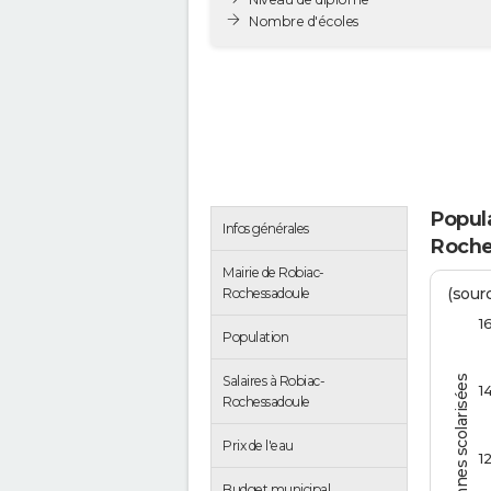
Nombre d'écoles
Popula
Infos générales
Roche
Mairie de Robiac-
(sourc
Rochessadoule
1
Population
Salaires à Robiac-
Personnes scolarisées
1
Rochessadoule
Prix de l'eau
1
Budget municipal