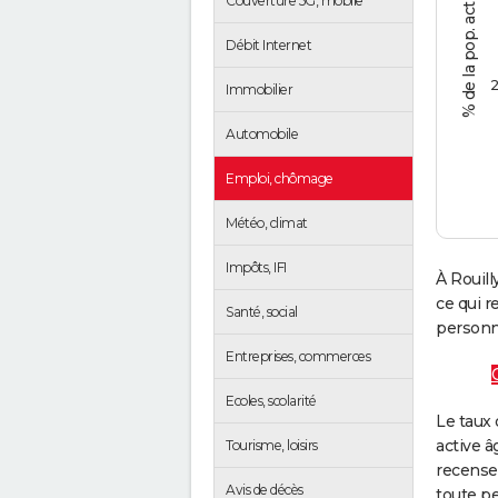
Couverture 5G, mobile
Débit Internet
2
Immobilier
Automobile
Emploi, chômage
Météo, climat
Impôts, IFI
À Rouill
ce qui 
Santé, social
personne
Entreprises, commerces
Ecoles, scolarité
Le taux 
active â
Tourisme, loisirs
recense
Avis de décès
toute pe