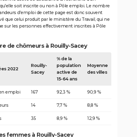
qu'elle soit inscrite ou non à Pôle emploi. Le nombre
ndeurs d'emploi de cette page est donc souvent
vé que celui produit par le ministère du Travail, qui ne
e sur les personnes effectivement inscrites à Pôle
e de chômeurs à Rouilly-Sacey
% de la
Rouilly-
population
Moyenne
es 2022
Sacey
active de
des villes
15-64 ans
 en emploi
167
92,3 %
90,9 %
urs
14
7,7 %
8,8 %
s
35
8,9 %
12,9 %
s femmes à Rouilly-Sacey