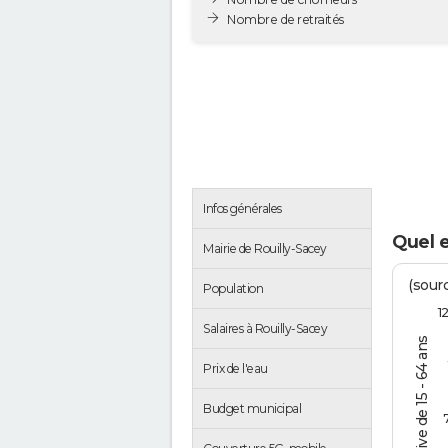
Nombre de retraités
Infos générales
Quel e
Mairie de Rouilly-Sacey
(sourc
Population
1
Salaires à Rouilly-Sacey
% de la pop. active de 15 - 64 ans
Prix de l'eau
Budget municipal