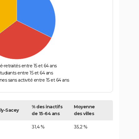
é-retraités entre 15 et 64 ans
étudiants entre 15 et 64 ans
es sans activité entre 15 et 64 ans
% des inactifs
Moyenne
lly-Sacey
de 15-64 ans
des villes
31,4 %
35,2 %