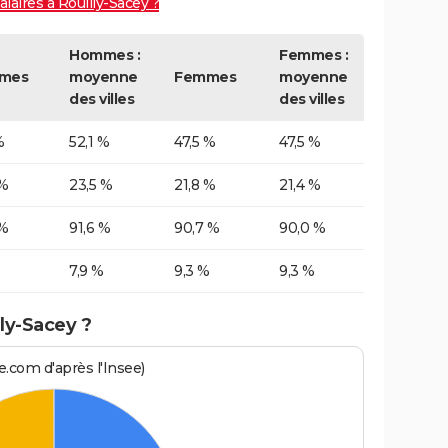
alaires à Rouilly-Sacey ?
Hommes :
Femmes :
mes
moyenne
Femmes
moyenne
des villes
des villes
%
52,1 %
47,5 %
47,5 %
 %
23,5 %
21,8 %
21,4 %
 %
91,6 %
90,7 %
90,0 %
7,9 %
9,3 %
9,3 %
ly-Sacey ?
.com d'après l'Insee)