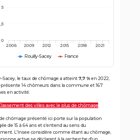
5
,5
0
2006
2009
2012
2015
2018
2021
Rouilly-Sacey
France
y-Sacey, le taux de chômage a atteint
7,7 %
en 2022,
représente 14 chômeurs dans la commune et 167
s en activité.
Classement des villes avec le plus de chômage
de chômage présenté ici porte sur la population
gée de 15 à 64 ans et s'entend au sens du
ment. L'Insee considère comme étant au chômage,
rsonne active se déclarant à la recherche d'un