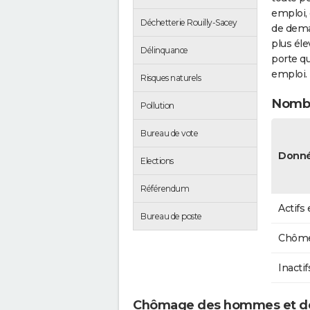
emploi, 
Déchetterie Rouilly-Sacey
de dema
plus éle
Délinquance
porte qu
emploi.
Risques naturels
Nombr
Pollution
Bureau de vote
Donné
Elections
Référendum
Actifs
Bureau de poste
Chôme
Inactif
Chômage des hommes et de