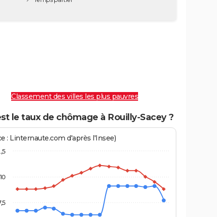
Classement des villes les plus pauvres
st le taux de chômage à Rouilly-Sacey ?
e : Linternaute.com d'après l'Insee)
2,5
10
7,5