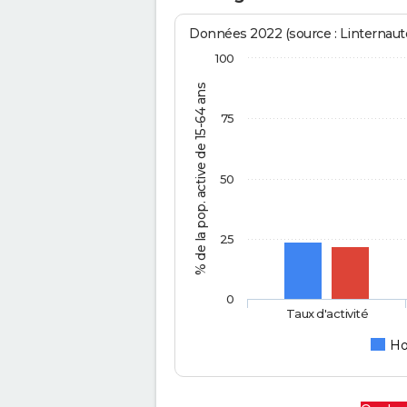
Données 2022 (source : Linternaute
100
% de la pop. active de 15-64 ans
75
50
25
0
Taux d'activité
H