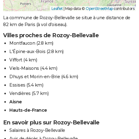
Leaflet
|
Map data ©
OpenStreetMap
contributors
La commune de Rozoy-Bellevalle se situe à une distance de
82 km de Paris (à vol d'oiseau).
Villes proches de Rozoy-Bellevalle
Montfaucon
(2.8 km)
L'Épine-aux-Bois
(2.8 km)
Viffort
(4 km)
Viels-Maisons
(4.4 km)
Dhuys et Morin-en-Brie
(4.6 km)
Essises
(5.4 km)
Vendières
(5.7 km)
Aisne
Hauts-de-France
En savoir plus sur Rozoy-Bellevalle
Salaires à Rozoy-Bellevalle
Avis de décès à Rozoy-Bellevalle