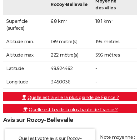
Moyenne
Rozoy-Bellevalle
des villes
Superficie
6,8 km²
18,1 km²
(surface)
Altitude min.
189 mètre(s)
194 mètres
Altitude max.
222 mètre(s)
395 mètres
Latitude
48.924462
-
Longitude
3.450036
-
Quelle est la ville la plus grande de France ?
Quelle est la ville la plus haute de France ?
Avis sur Rozoy-Bellevalle
Note moyenne :
Quel est votre avis sur Rozoy-