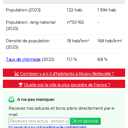
Population (2023)
122 hab.
1 994 hab.
Population : rang national
n°30 165
-
(2023)
Densité de population
18 hab/km²
168 hab/km²
(2023)
Taux de chômage
(2022)
11,1 %
8,8 %
Combien y a-t-il d'habitants à Rozoy-Bellevalle ?
Quelle est la ville la plus peuplée de France ?
A ne pas manquer
Recevez nos astuces et bons plans directement par e-
mail.
Je m'abonne
En savoir plus sur notre politique de confidentialité