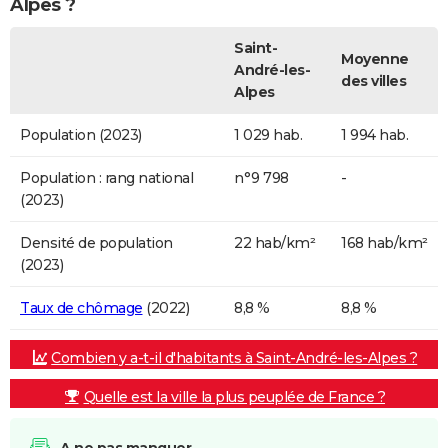
Alpes ?
Saint-
Moyenne
André-les-
des villes
Alpes
Population (2023)
1 029 hab.
1 994 hab.
Population : rang national
n°9 798
-
(2023)
Densité de population
22 hab/km²
168 hab/km²
(2023)
Taux de chômage
(2022)
8,8 %
8,8 %
Combien y a-t-il d'habitants à Saint-André-les-Alpes ?
Quelle est la ville la plus peuplée de France ?
A ne pas manquer