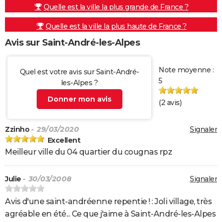
Quelle est la ville la plus grande de France ?
Quelle est la ville la plus haute de France ?
Avis sur Saint-André-les-Alpes
Note moyenne :
Quel est votre avis sur Saint-André-
5
les-Alpes ?
Donner mon avis
(
2
avis)
Zzinho
- 29/03/2020
Signaler
Excellent
Meilleur ville du 04 quartier du cougnas rpz
Julie
- 30/03/2008
Signaler
Avis d'une saint-andréenne repentie ! : Joli village, très
agréable en été... Ce que j'aime à Saint-André-les-Alpes