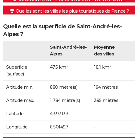
Quelles sont les villes les plus touristiques de France ?
Quelle est la superficie de Saint-André-les-
Alpes ?
Saint-André-les-
Moyenne
Alpes
des villes
Superficie
47,5 km²
18,1 km²
(surface)
Altitude min.
880 mètre(s)
194 mètres
Altitude max.
1 784 mètre(s)
395 mètres
Latitude
43.97133
-
Longitude
6.501497
-