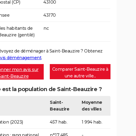
ostal (CP)
43100
Insee
43170
s habitants de
nc
Beauzire (gentilé)
évoyez de déménager à Saint-Beauzire ? Obtenez
vis déménagement
.
Comparer Saint-Beauzire à
nner mon avis sur
une autre ville...
Saint-Beauzire
 est la population de Saint-Beauzire ?
Saint-
Moyenne
Beauzire
des villes
tion (2023)
457 hab.
1 994 hab.
tion : rang national
n°17 485
-