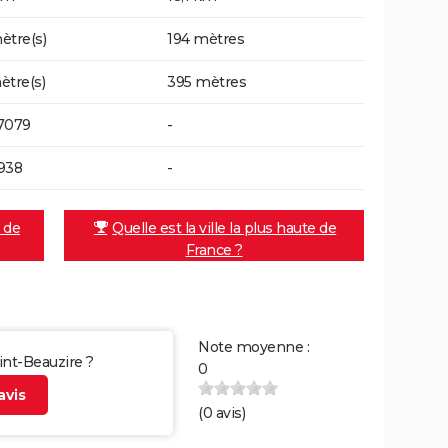
ètre(s)
194 mètres
ètre(s)
395 mètres
7079
-
938
-
e de
Quelle est la ville la plus haute de
France ?
Note moyenne :
aint-Beauzire ?
0
vis
(
0
avis)