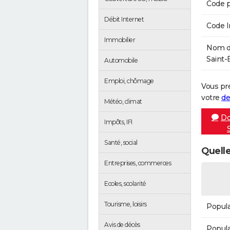
Code p
Débit Internet
Code 
Immobilier
Nom de
Saint-
Automobile
Emploi, chômage
Vous pr
votre
de
Météo, climat
Do
Impôts, IFI
Santé, social
Quelle
Entreprises, commerces
Ecoles, scolarité
Tourisme, loisirs
Popula
Avis de décès
Popula