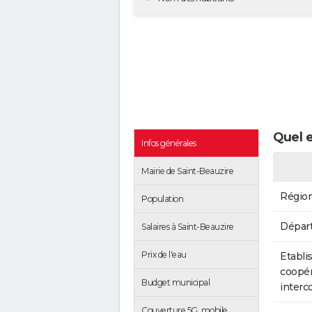
Quel e
Infos générales
Mairie de Saint-Beauzire
Régio
Population
Dépar
Salaires à Saint-Beauzire
Prix de l'eau
Etabli
coopér
Budget municipal
inter
Couverture 5G, mobile