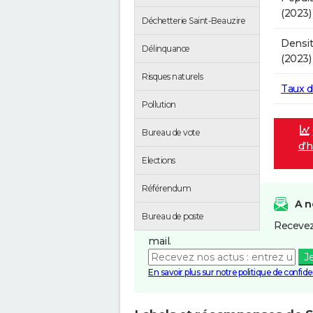
(2023)
Déchetterie Saint-Beauzire
Densit
Délinquance
(2023)
Risques naturels
Taux 
Pollution
Bureau de vote
d'h
Elections
Référendum
A n
Bureau de poste
Recevez
mail.
J
En savoir plus sur notre politique de confiden