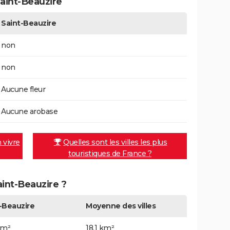
aint-Beauzire
Saint-Beauzire
non
non
Aucune fleur
Aucune arobase
n vivre
Quelles sont les villes les plus
touristiques de France ?
aint-Beauzire ?
-Beauzire
Moyenne des villes
km²
18,1 km²