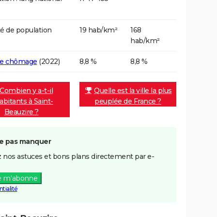
é de population
19 hab/km²
168
hab/km²
de chômage
(2022)
8,8 %
8,8 %
Combien y a-t-il
Quelle est la ville la plus
abitants à Saint-
peuplée de France ?
Beauzire ?
e pas manquer
 nos astuces et bons plans directement par e-
e m'abonne
tialité