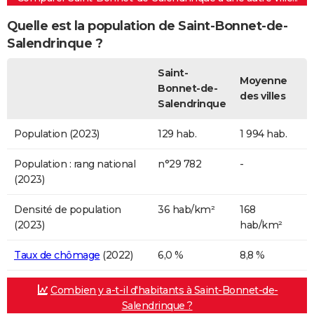
Quelle est la population de Saint-Bonnet-de-
Salendrinque ?
Saint-
Moyenne
Bonnet-de-
des villes
Salendrinque
Population (2023)
129 hab.
1 994 hab.
Population : rang national
n°29 782
-
(2023)
Densité de population
36 hab/km²
168
(2023)
hab/km²
Taux de chômage
(2022)
6,0 %
8,8 %
Combien y a-t-il d'habitants à Saint-Bonnet-de-
Salendrinque ?