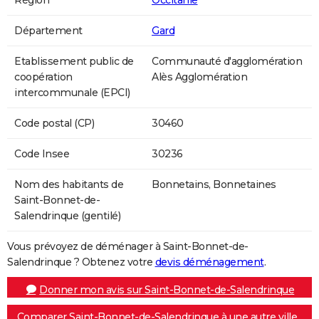
Région
Occitanie
Département
Gard
Etablissement public de
Communauté d'agglomération
coopération
Alès Agglomération
intercommunale (EPCI)
Code postal (CP)
30460
Code Insee
30236
Nom des habitants de
Bonnetains, Bonnetaines
Saint-Bonnet-de-
Salendrinque (gentilé)
Vous prévoyez de déménager à Saint-Bonnet-de-
Salendrinque ? Obtenez votre
devis déménagement
.
Donner mon avis sur Saint-Bonnet-de-Salendrinque
Comparer Saint-Bonnet-de-Salendrinque à une autre ville...