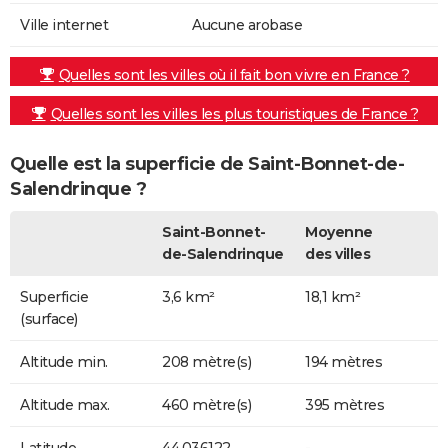
Ville internet
Aucune arobase
Quelles sont les villes où il fait bon vivre en France ?
Quelles sont les villes les plus touristiques de France ?
Quelle est la superficie de Saint-Bonnet-de-
Salendrinque ?
Saint-Bonnet-
Moyenne
de-Salendrinque
des villes
Superficie
3,6 km²
18,1 km²
(surface)
Altitude min.
208 mètre(s)
194 mètres
Altitude max.
460 mètre(s)
395 mètres
Latitude
44.036122
-