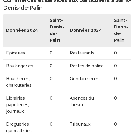
Commerces et services aux particuliers à Saint-
Denis-de-Palin
Saint-
Saint-
Denis-
Denis-
Données 2024
Données 2024
de-
de-
Palin
Palin
Epiceries
0
Restaurants
0
Boulangeries
0
Postes de police
0
Boucheries,
0
Gendarmeries
0
charcuteries
Librairies,
0
Agences du
0
papeteries,
Trésor
journaux
Drogueries,
0
Tribunaux
0
quincalleries,