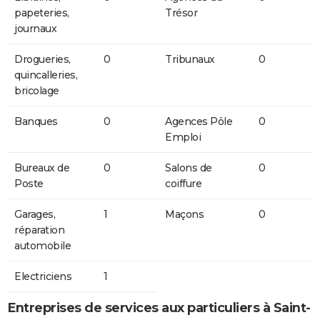
papeteries,
Trésor
journaux
Drogueries,
0
Tribunaux
0
quincalleries,
bricolage
Banques
0
Agences Pôle
0
Emploi
Bureaux de
0
Salons de
0
Poste
coiffure
Garages,
1
Maçons
0
réparation
automobile
Electriciens
1
Entreprises de services aux particuliers à Saint-