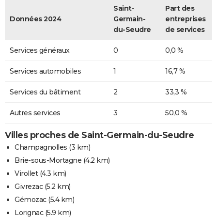
Saint-
Part des
Données 2024
Germain-
entreprises
du-Seudre
de services
Services généraux
0
0,0 %
Services automobiles
1
16,7 %
Services du bâtiment
2
33,3 %
Autres services
3
50,0 %
Villes proches de Saint-Germain-du-Seudre
Champagnolles
(3 km)
Brie-sous-Mortagne
(4.2 km)
Virollet
(4.3 km)
Givrezac
(5.2 km)
Gémozac
(5.4 km)
Lorignac
(5.9 km)