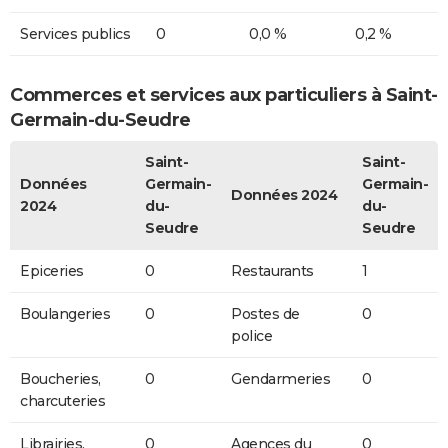
Services publics
0
0,0 %
0,2 %
Commerces et services aux particuliers à Saint-
Germain-du-Seudre
Saint-
Saint-
Données
Germain-
Germain-
Données 2024
2024
du-
du-
Seudre
Seudre
Epiceries
0
Restaurants
1
Boulangeries
0
Postes de
0
police
Boucheries,
0
Gendarmeries
0
charcuteries
Librairies,
0
Agences du
0