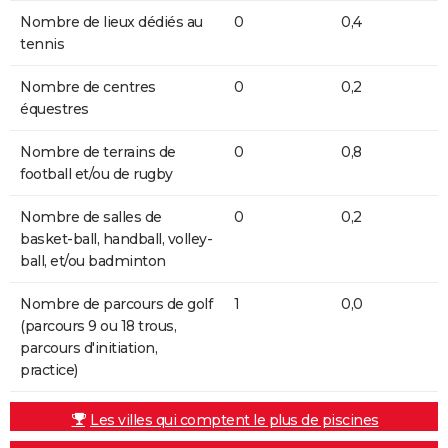
Nombre de lieux dédiés au
0
0,4
tennis
Nombre de centres
0
0,2
équestres
Nombre de terrains de
0
0,8
football et/ou de rugby
Nombre de salles de
0
0,2
basket-ball, handball, volley-
ball, et/ou badminton
Nombre de parcours de golf
1
0,0
(parcours 9 ou 18 trous,
parcours d'initiation,
practice)
Les villes qui comptent le plus de piscines