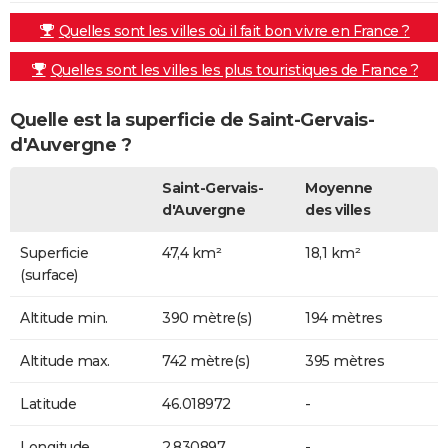
Quelles sont les villes où il fait bon vivre en France ?
Quelles sont les villes les plus touristiques de France ?
Quelle est la superficie de Saint-Gervais-
d'Auvergne ?
Saint-Gervais-
Moyenne
d'Auvergne
des villes
Superficie
47,4 km²
18,1 km²
(surface)
Altitude min.
390 mètre(s)
194 mètres
Altitude max.
742 mètre(s)
395 mètres
Latitude
46.018972
-
Longitude
2.830897
-