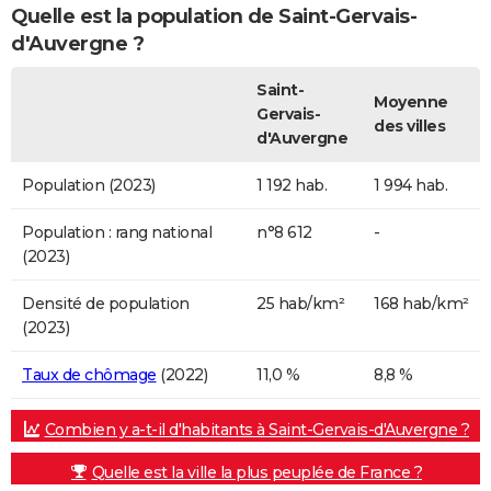
Quelle est la population de Saint-Gervais-
d'Auvergne ?
Saint-
Moyenne
Gervais-
des villes
d'Auvergne
Population (2023)
1 192 hab.
1 994 hab.
Population : rang national
n°8 612
-
(2023)
Densité de population
25 hab/km²
168 hab/km²
(2023)
Taux de chômage
(2022)
11,0 %
8,8 %
Combien y a-t-il d'habitants à Saint-Gervais-d'Auvergne ?
Quelle est la ville la plus peuplée de France ?