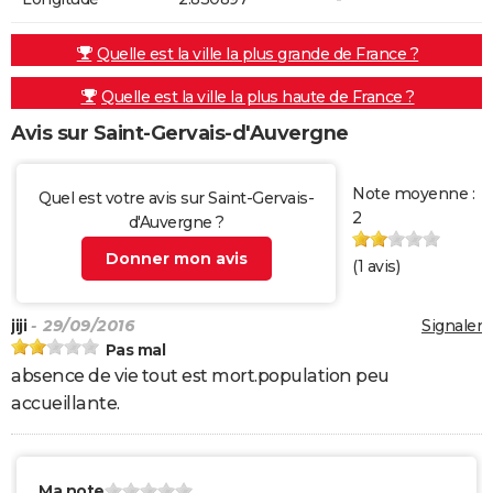
Quelle est la ville la plus grande de France ?
Quelle est la ville la plus haute de France ?
Avis sur Saint-Gervais-d'Auvergne
Note moyenne :
Quel est votre avis sur Saint-Gervais-
2
d'Auvergne ?
Donner mon avis
(
1
avis)
jiji
- 29/09/2016
Signaler
Pas mal
absence de vie tout est mort.population peu
accueillante.
Ma note