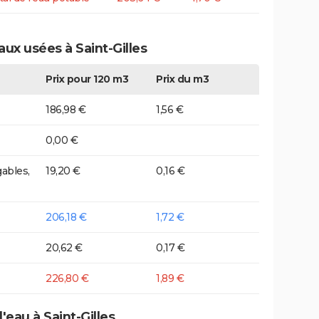
aux usées à Saint-Gilles
Prix pour 120 m3
Prix du m3
186,98 €
1,56 €
0,00 €
ables,
19,20 €
0,16 €
206,18 €
1,72 €
20,62 €
0,17 €
226,80 €
1,89 €
'eau à Saint-Gilles