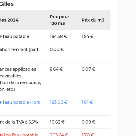
Gilles
Prix pour
es 2024
Prix du m3
120 m3
e l'eau potable
184,38 €
1,54 €
 abonnement (part
0,00 €
nces applicables
8,64 €
0,07 €
 navigables,
tion de la ressource,
on, etc.)
de l'eau potable Hors
193,02 €
1,61 €
t de la TVA à 5,5%
10,62 €
0,09 €
tal de l'eau potable
203,64 €
1,70 €