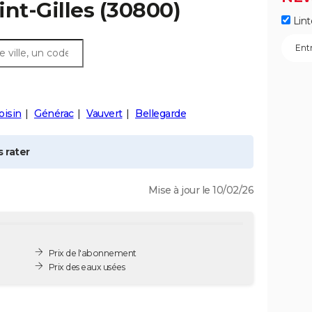
int-Gilles
(30800)
Lint
oisin
Générac
Vauvert
Bellegarde
 rater
Mise à jour le 10/02/26
Prix de l'abonnement
Prix des eaux usées