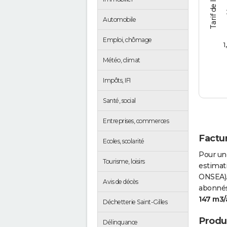
Automobile
Emploi, chômage
1
Météo, climat
Impôts, IFI
Santé, social
Entreprises, commerces
Factur
Ecoles, scolarité
Pour un
Tourisme, loisirs
estimati
ONSEA).
Avis de décès
abonnés 
147 m3/
Déchetterie Saint-Gilles
Produc
Délinquance