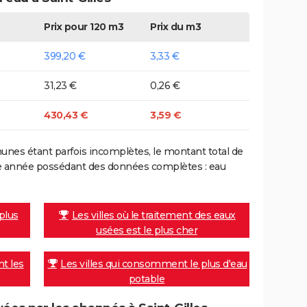
Prix pour 120 m3
Prix du m3
399,20 €
3,33 €
31,23 €
0,26 €
430,43 €
3,59 €
nes étant parfois incomplètes, le montant total de
ière année possédant des données complètes : eau
 plus
Les villes où le traitement des eaux
usées est le plus cher
nt les
Les villes qui consomment le plus d'eau
potable