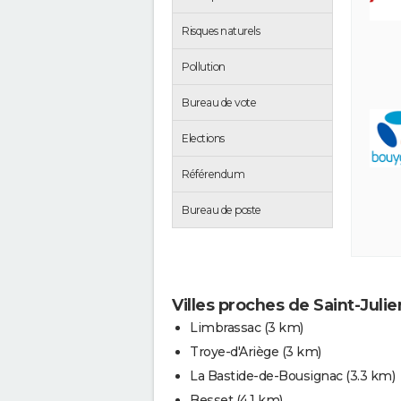
Risques naturels
Pollution
Bureau de vote
Elections
Référendum
Bureau de poste
Villes proches de Saint-Jul
Limbrassac
(3 km)
Troye-d'Ariège
(3 km)
La Bastide-de-Bousignac
(3.3 km)
Besset
(4.1 km)