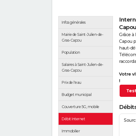
Intern
Infos générales
Capo
Grâce à 
Mairie de Saint-Julien-de-
Gras-Capou
Capou p
haut-déb
Population
Télécom
raccorda
Salaires à Saint-Julien-de-
Gras-Capou
Votre v
!
Prix de l'eau
Test
Budget municipal
Débits
Couverture 5G, mobile
Débit Internet
Source
Immobilier