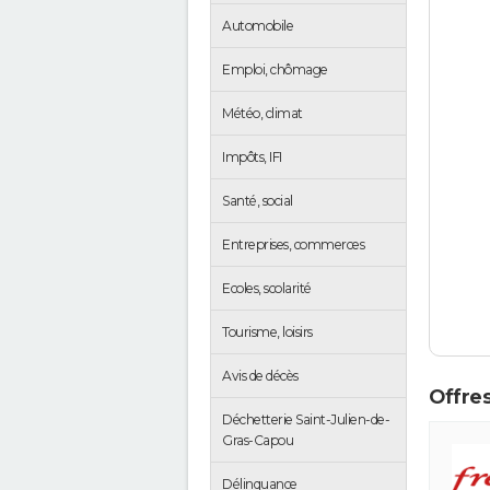
Automobile
Emploi, chômage
Météo, climat
Impôts, IFI
Santé, social
Entreprises, commerces
Ecoles, scolarité
Tourisme, loisirs
Avis de décès
Offres
Déchetterie Saint-Julien-de-
Gras-Capou
Délinquance