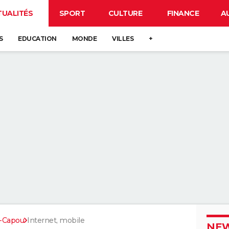
TUALITÉS
SPORT
CULTURE
FINANCE
A
S
EDUCATION
MONDE
VILLES
+
s-Capou
Internet, mobile
NEW