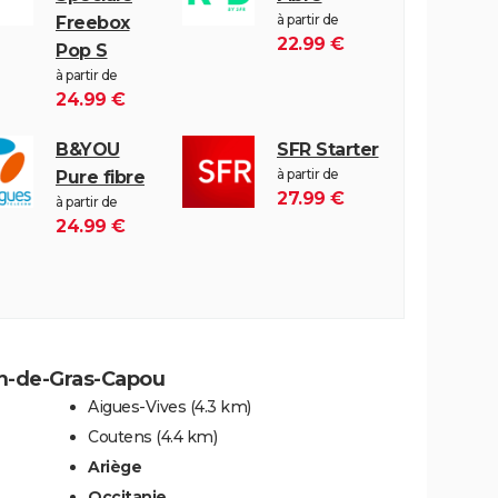
à partir de
Freebox
22.99 €
Pop S
à partir de
24.99 €
B&YOU
SFR Starter
à partir de
Pure fibre
27.99 €
à partir de
24.99 €
ien-de-Gras-Capou
Aigues-Vives
(4.3 km)
Coutens
(4.4 km)
Ariège
Occitanie